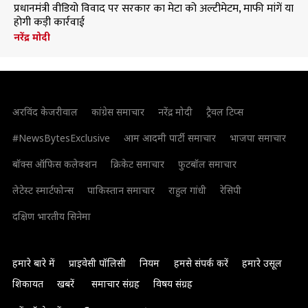
प्रधानमंत्री वीडियो विवाद पर सरकार का मेटा को अल्टीमेटम, माफी मांगें या
होगी कड़ी कार्रवाई
नरेंद्र मोदी
अरविंद केजरीवाल
कांग्रेस समाचार
नरेंद्र मोदी
ट्रैवल टिप्स
#NewsBytesExclusive
आम आदमी पार्टी समाचार
भाजपा समाचार
बॉक्स ऑफिस कलेक्शन
क्रिकेट समाचार
फुटबॉल समाचार
लेटेस्ट स्मार्टफोन्स
पाकिस्तान समाचार
राहुल गांधी
रेसिपी
दक्षिण भारतीय सिनेमा
हमारे बारे में
प्राइवेसी पॉलिसी
नियम
हमसे संपर्क करें
हमारे उसूल
शिकायत
खबरें
समाचार संग्रह
विषय संग्रह