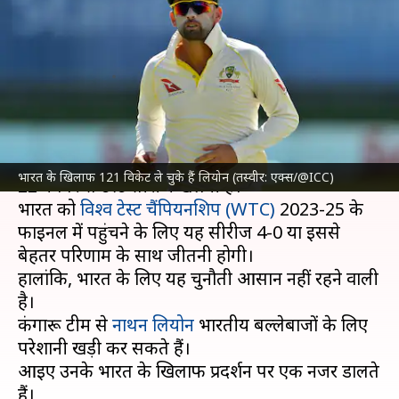
खिलाफ कैसा रहा है प्रदर्शन? जानिए
आंकड़े
लेखन
Nov 12, 2024
03:20 pm
अंकित पसबोला
क्या है खबर?
भारतीय क्रिकेट टीम को ऑस्ट्रेलिया क्रिकेट टीम के खिलाफ
भारत के खिलाफ 121 विकेट ले चुके हैं लियोन (तस्वीर: एक्स/@ICC)
22 नवंबर से टेस्ट सीरीज खेलनी है।
भारत को
विश्व टेस्ट चैंपियनशिप (WTC)
2023-25 के
फाइनल में पहुंचने के लिए यह सीरीज 4-0 या इससे
बेहतर परिणाम के साथ जीतनी होगी।
हालांकि, भारत के लिए यह चुनौती आसान नहीं रहने वाली
है।
कंगारू टीम से
नाथन लियोन
भारतीय बल्लेबाजों के लिए
परेशानी खड़ी कर सकते हैं।
आइए उनके भारत के खिलाफ प्रदर्शन पर एक नजर डालते