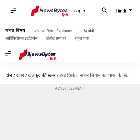
अन्य
Hindi
चर्चित विषय
#NewsBytesExplainer
नरेंद्र मोदी
आर्टिफिशियल इंटेलिजेंस
क्रिकेट समाचार
राहुल गांधी
Hindi
होम
/
खबरें
/
खेलकूद की खबरें
/
टेस्ट क्रिकेट: नाथन लियोन का भारत के खिलाफ कैसा रहा है प्रदर्शन? जानिए आंकड़े
ADVERTISEMENT