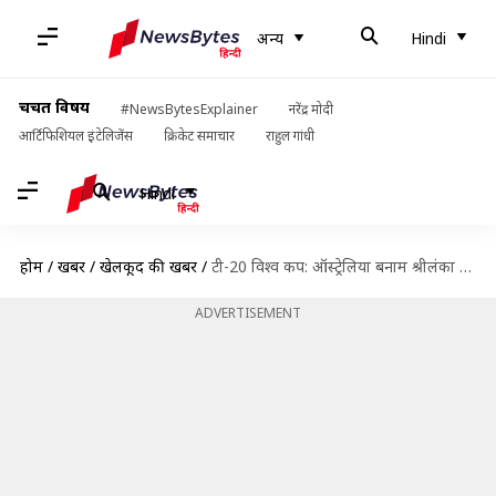
अन्य
Hindi
चर्चित विषय
#NewsBytesExplainer
नरेंद्र मोदी
आर्टिफिशियल इंटेलिजेंस
क्रिकेट समाचार
राहुल गांधी
Hindi
होम
/
खबरें
/
खेलकूद की खबरें
/
टी-20 विश्व कप: ऑस्ट्रेलिया बनाम श्रीलंका मुकाबले की ड्रीम 11, मैच प्रीव्यू और दिलचस्प आंकड़े
ADVERTISEMENT