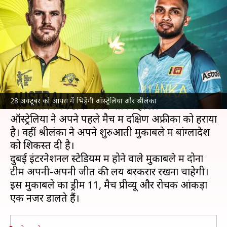
श्रीलंका मुकाबले की ड्रीम 11, मैच प्रीव्यू
और दिलचस्प आंकड़े
लेखन
Oct 27, 2021
03:41 pm
अंकित पसबोला
क्या है खबर?
टी-20 विश्व कप
के सुपर-12 में गुरुवार में
ऑस्ट्रेलिया
28 अक्टूबर को आपस में भिड़ेंगी ऑस्ट्रेलिया और श्रीलंका
और श्रीलंका की टीमें आमने-सामने होंगी।
ऑस्ट्रेलिया ने अपने पहले मैच में दक्षिण अफ्रीका को हराया
है। वहीं श्रीलंका ने अपने शुरुआती मुकाबले में बांग्लादेश
को शिकस्त दी है।
दुबई इंटरनेशनल स्टेडियम में होने वाले मुकाबले में दोनों
टीमें अपनी-अपनी जीत की लय बरकरार रखना चाहेगी।
इस मुकाबले का ड्रीम 11, मैच प्रीव्यू और रोचक आंकड़ों