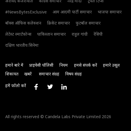
अरविंद केजरीवाल
कांग्रेस समाचार
नरेंद्र मोदी
ट्रैवल टिप्स
#NewsBytesExclusive
आम आदमी पार्टी समाचार
भाजपा समाचार
बॉक्स ऑफिस कलेक्शन
क्रिकेट समाचार
फुटबॉल समाचार
लेटेस्ट स्मार्टफोन्स
पाकिस्तान समाचार
राहुल गांधी
रेसिपी
दक्षिण भारतीय सिनेमा
हमारे बारे में
प्राइवेसी पॉलिसी
नियम
हमसे संपर्क करें
हमारे उसूल
शिकायत
खबरें
समाचार संग्रह
विषय संग्रह
हमें फॉलो करें
All rights reserved © Candela Labs Private Limited 2026