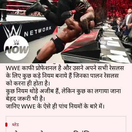
कड़े नियम
लेखन
Feb 02, 2019
03:34 pm
Neeraj Pandey
क्या है खबर?
कोई भी खेल हो उसके कुछ नियम होते हैं जिन्हें उसे खेल
रहे खिलाड़ियों को निभाना होता है। हालांकि, रेसलिंग में
नियम कायदे की बातें सुनना थोड़ा आश्चर्यजनक है।
WWE काफी प्रोफेशनल है और उसने अपने सभी रेसलर्स
के लिए कुछ कड़े नियम बनाये हैं जिनका पालन रेसलर्स
को करना ही होता है।
कुछ नियम थोड़े अजीब हैं, लेकिन कुछ का लगाया जाना
बेहद जरूरी भी है।
ब्लेड