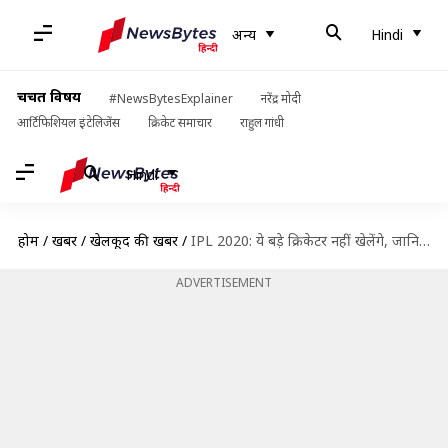
अन्य
Hindi
चर्चित विषय
#NewsBytesExplainer
नरेंद्र मोदी
आर्टिफिशियल इंटेलिजेंस
क्रिकेट समाचार
राहुल गांधी
Hindi
होम
/
खबरें
/
खेलकूद की खबरें
/
IPL 2020: ये बड़े क्रिकेटर नहीं खेलेंगे, जानिए कौन हैं सबसे ज्यादा बेस प्राइस वाले खिलाड़ी
ADVERTISEMENT