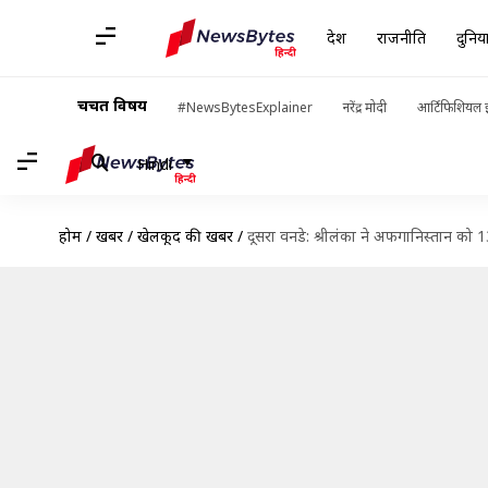
देश
राजनीति
दुनिय
चर्चित विषय
#NewsBytesExplainer
नरेंद्र मोदी
आर्टिफिशियल इ
Hindi
होम
/
खबरें
/
खेलकूद की खबरें
/
दूसरा वनडे: श्रीलंका ने अफगानिस्तान को 132