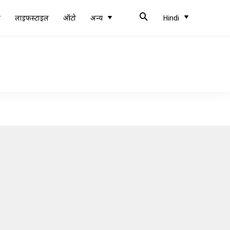
ब
लाइफस्टाइल
ऑटो
अन्य
Hindi