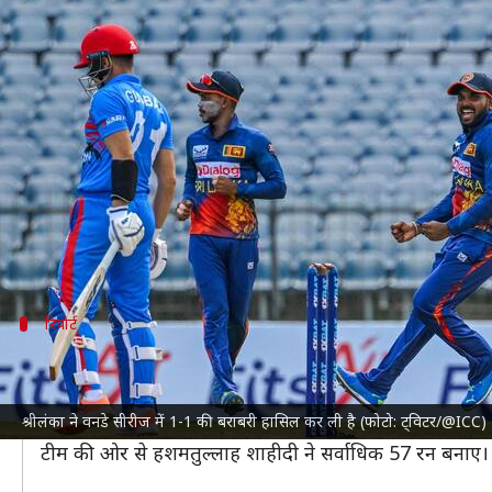
दूसरा वनडे: श्रीलंका ने अफगानिस्तान को
लेखन
Jun 04, 2023
05:48 pm
मनोज शर्मा
क्या है खबर?
श्रीलंका क्रिकेट टीम
ने वनडे सीरीज के दूसरे मुकाबले में रविवा
इस जीत के साथ ही श्रीलंका टीम ने तीन मैचों की सीरीज में
इससे पूर्व सीरीज के पहले मुकाबले में अफगानिस्तान ने श्रील
रिपोर्ट
मैच का लेखा-जोखा
टॉस जीतकर पहले बल्लेबाजी करते हुए श्रीलंका ने निर्धारित 5
श्रीलंका ने वनडे सीरीज में 1-1 की बराबरी हासिल कर ली है (फोटो: ट्विटर/@ICC)
324 रनों का लक्ष्य लेकर मैदान में उतरी अफगानिस्तान टीम
टीम की ओर से हशमतुल्लाह शाहीदी ने सर्वाधिक 57 रन बनाए। श