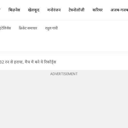
ा
बिज़नेस
खेलकूद
मनोरंजन
टेक्नोलॉजी
करियर
अजब-गज
ंटेलिजेंस
क्रिकेट समाचार
राहुल गांधी
 रन से हराया, मैच में बने ये रिकॉर्ड्स
ADVERTISEMENT