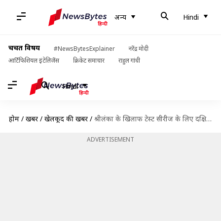
अन्य
Hindi
चर्चित विषय
#NewsBytesExplainer
नरेंद्र मोदी
आर्टिफिशियल इंटेलिजेंस
क्रिकेट समाचार
राहुल गांधी
Hindi
होम
/
खबरें
/
खेलकूद की खबरें
/
श्रीलंका के खिलाफ टेस्ट सीरीज के लिए दक्षिण अफ्रीकी टीम घोषित, तेम्बा बावुमा की हुई वापसी
ADVERTISEMENT