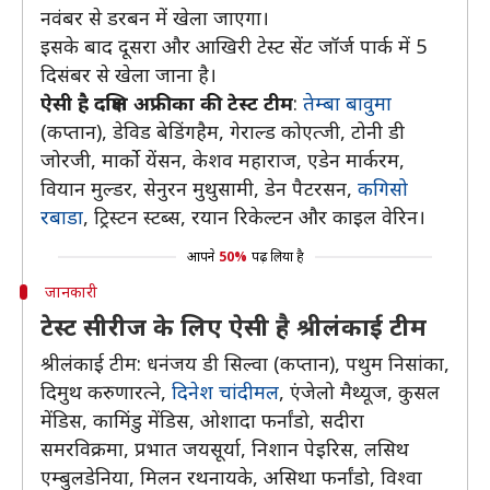
नवंबर से डरबन में खेला जाएगा।
इसके बाद दूसरा और आखिरी टेस्ट सेंट जॉर्ज पार्क में 5
दिसंबर से खेला जाना है।
ऐसी है दक्षिण अफ्रीका की टेस्ट टीम
:
तेम्बा बावुमा
(कप्तान), डेविड बेडिंगहैम, गेराल्ड कोएत्जी, टोनी डी
जोरजी, मार्को येंसन, केशव महाराज, एडेन मार्करम,
वियान मुल्डर, सेनुरन मुथुसामी, डेन पैटरसन,
कगिसो
रबाडा
, ट्रिस्टन स्टब्स, रयान रिकेल्टन और काइल वेरिन।
आपने
50%
पढ़ लिया है
जानकारी
टेस्ट सीरीज के लिए ऐसी है श्रीलंकाई टीम
श्रीलंकाई टीम: धनंजय डी सिल्वा (कप्तान), पथुम निसांका,
दिमुथ करुणारत्ने,
दिनेश चांदीमल
, एंजेलो मैथ्यूज, कुसल
मेंडिस, कामिंडु मेंडिस, ओशादा फर्नांडो, सदीरा
समरविक्रमा, प्रभात जयसूर्या, निशान पेइरिस, लसिथ
एम्बुलडेनिया, मिलन रथनायके, असिथा फर्नांडो, विश्वा