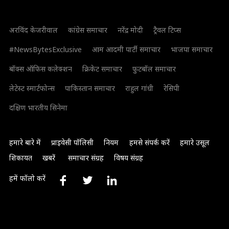
अरविंद केजरीवाल
कांग्रेस समाचार
नरेंद्र मोदी
ट्रैवल टिप्स
#NewsBytesExclusive
आम आदमी पार्टी समाचार
भाजपा समाचार
बॉक्स ऑफिस कलेक्शन
क्रिकेट समाचार
फुटबॉल समाचार
लेटेस्ट स्मार्टफोन्स
पाकिस्तान समाचार
राहुल गांधी
रेसिपी
दक्षिण भारतीय सिनेमा
हमारे बारे में
प्राइवेसी पॉलिसी
नियम
हमसे संपर्क करें
हमारे उसूल
शिकायत
खबरें
समाचार संग्रह
विषय संग्रह
हमें फॉलो करें