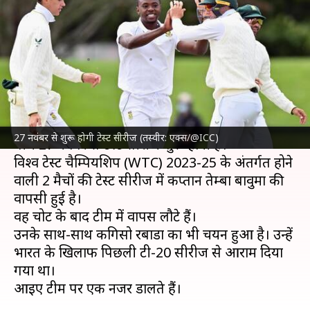
दक्षिण अफ्रीकी टीम घोषित, तेम्बा
बावुमा की हुई वापसी
लेखन
Nov 19, 2024
03:04 pm
अंकित पसबोला
क्या है खबर?
श्रीलंका क्रिकेट टीम
और
दक्षिण अफ्रीका क्रिकेट टीम
के
27 नवंबर से शुरू होगी टेस्ट सीरीज (तस्वीर: एक्स/@ICC)
बीच 27 नवंबर से टेस्ट सीरीज शुरू होनी है।
विश्व टेस्ट चैम्पियशिप (WTC) 2023-25 के अंतर्गत होने
वाली 2 मैचों की टेस्ट सीरीज में कप्तान तेम्बा बावुमा की
वापसी हुई है।
वह चोट के बाद टीम में वापस लौटे हैं।
उनके साथ-साथ कगिसो रबाडा का भी चयन हुआ है। उन्हें
भारत के खिलाफ पिछली टी-20 सीरीज से आराम दिया
गया था।