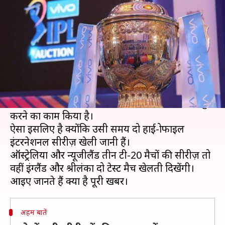
तारीख से नाखुश हैं कई फ्रेंचाइजियां
लेखन
Dec 22, 2019
04:28 pm
Neeraj Pandey
क्या है खबर?
इंडियन प्रीमियर लीग (IPL) 2020 सीजन अगले साल 28
मार्च से शुरु हो सकता है।
हालांकि, इस संभावित तारीख ने कई IPL टीमों को नाखुश
करने का काम किया है।
ऐसा इसलिए है क्योंकि उसी समय दो हाई-प्रोफाइल
इंटरनेशनल सीरीज़ खेली जानी हैं।
ऑस्ट्रेलिया और न्यूजीलैंड तीन टी-20 मैचों की सीरीज़ तो
वहीं इंग्लैंड और श्रीलंका दो टेस्ट मैच खेलती दिखेंगी।
अहम बातें