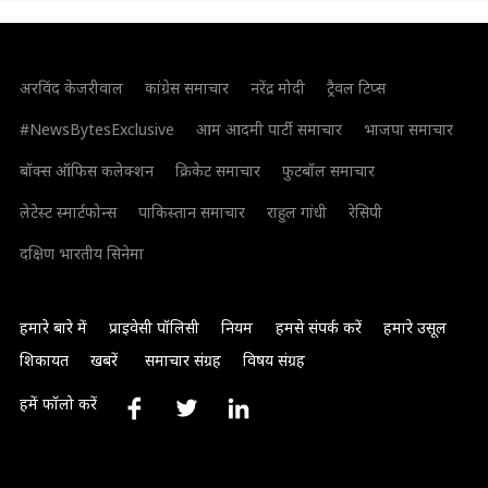
अरविंद केजरीवाल
कांग्रेस समाचार
नरेंद्र मोदी
ट्रैवल टिप्स
#NewsBytesExclusive
आम आदमी पार्टी समाचार
भाजपा समाचार
बॉक्स ऑफिस कलेक्शन
क्रिकेट समाचार
फुटबॉल समाचार
लेटेस्ट स्मार्टफोन्स
पाकिस्तान समाचार
राहुल गांधी
रेसिपी
दक्षिण भारतीय सिनेमा
हमारे बारे में
प्राइवेसी पॉलिसी
नियम
हमसे संपर्क करें
हमारे उसूल
शिकायत
खबरें
समाचार संग्रह
विषय संग्रह
हमें फॉलो करें