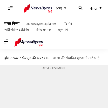
अन्य
Hindi
चर्चित विषय
#NewsBytesExplainer
नरेंद्र मोदी
आर्टिफिशियल इंटेलिजेंस
क्रिकेट समाचार
राहुल गांधी
Hindi
होम
/
खबरें
/
खेलकूद की खबरें
/
IPL 2020 की संभावित शुरुआती तारीख से नाखुश हैं कई फ्रेंचाइजियां
ADVERTISEMENT