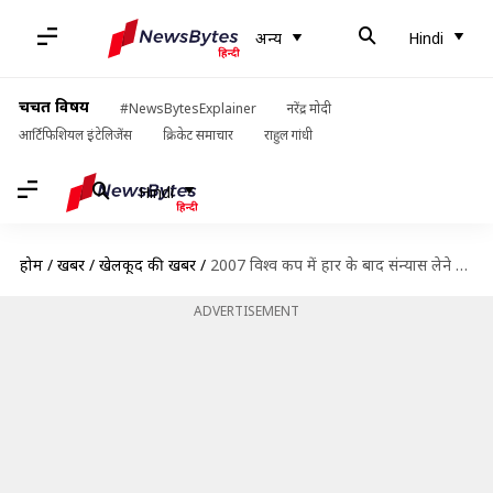
अन्य
Hindi
चर्चित विषय
#NewsBytesExplainer
नरेंद्र मोदी
आर्टिफिशियल इंटेलिजेंस
क्रिकेट समाचार
राहुल गांधी
Hindi
होम
/
खबरें
/
खेलकूद की खबरें
/
2007 विश्व कप में हार के बाद संन्यास लेने वाले थे सचिन, इस खिलाड़ी ने रोका
ADVERTISEMENT