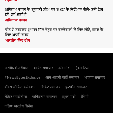
अमिताभ बच्चन के 'तूफानी जोश' पर 'KBC' के निर्देशक बोले- उन्हें देख
हमें शर्म आती है
अमिताभ बच्चन
चोट से उबरकर शुभमन गिल नेट्स पर बल्लेबाजी ले लिए लौटे, भारत के
लिए अच्छी खबर
भारतीय क्रिकेट टीम
अरविंद केजरीवाल
कांग्रेस समाचार
नरेंद्र मोदी
ट्रैवल टिप्स
#NewsBytesExclusive
आम आदमी पार्टी समाचार
भाजपा समाचार
बॉक्स ऑफिस कलेक्शन
क्रिकेट समाचार
फुटबॉल समाचार
लेटेस्ट स्मार्टफोन्स
पाकिस्तान समाचार
राहुल गांधी
रेसिपी
दक्षिण भारतीय सिनेमा