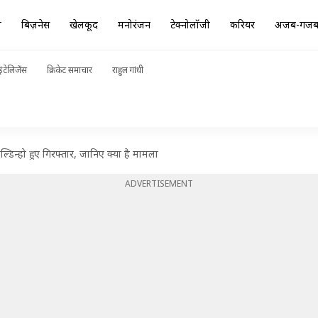
ा
बिज़नेस
खेलकूद
मनोरंजन
टेक्नोलॉजी
करियर
अजब-गज
ंटेलिजेंस
क्रिकेट समाचार
राहुल गांधी
ल्डिन्हो हुए गिरफ्तार, जानिए क्या है मामला
ADVERTISEMENT