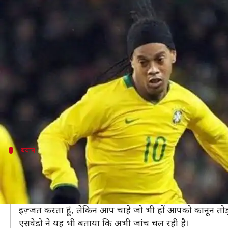
विश्व कप विजेता पूर्व फुटबॉल खिलाड़ी 
लेखन
Mar 05, 2020
07:07 pm
Neeraj Pandey
क्या है खबर?
बार्सिलोना के पूर्व खिलाड़ी और ब्राज़ील के साथ फीफा विश्व 
दरअसल, रोनाल्डिन्हो को जाली पासपोर्ट के जरिए पराग्वे में 
रोनाल्डिन्हो और उनके बड़े भाई रॉबर्टो आसिस पर आरोप है कि उन
बयान
हर किसी को कानून का पालन करना होगा- पराग्वे 
पराग्वे के आंतरिक मामलों में मंत्री यूक्लिडेस एसवेडो ने बताया 
उन्होंने आगे कहा, "उन्होंने (रोनाल्डिन्हो और उनका भाई) जाली 
इज़्जत करता हूं, लेकिन आप चाहे जो भी हों आपको कानून तोड़
एसवेडो ने यह भी बताया कि अभी जांच चल रही है।