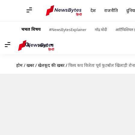
देश
राजनीति
दुनिय
चर्चित विषय
#NewsBytesExplainer
नरेंद्र मोदी
आर्टिफिशियल इ
Hindi
होम
/
खबरें
/
खेलकूद की खबरें
/
विश्व कप विजेता पूर्व फुटबॉल खिलाड़ी रोना