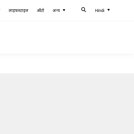
ब
लाइफस्टाइल
ऑटो
अन्य
Hindi