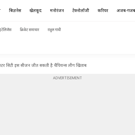
ा
बिज़नेस
खेलकूद
मनोरंजन
टेक्नोलॉजी
करियर
अजब-गज
ंटेलिजेंस
क्रिकेट समाचार
राहुल गांधी
ेस्टर सिटी इस सीजन जीत सकती है चैंपियन्स लीग खिताब
ADVERTISEMENT