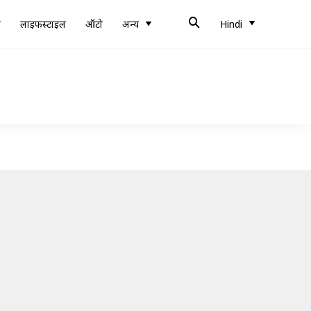
ब
लाइफस्टाइल
ऑटो
अन्य
Hindi