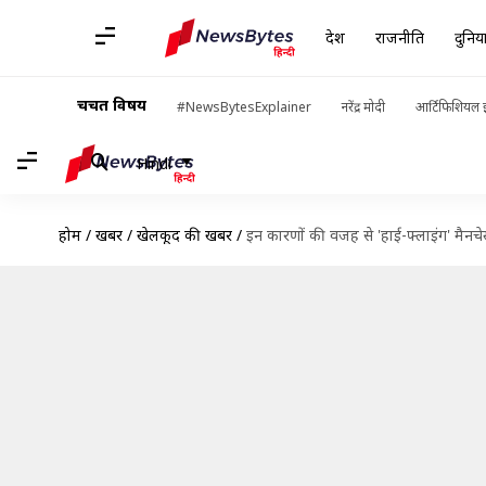
देश
राजनीति
दुनिय
चर्चित विषय
#NewsBytesExplainer
नरेंद्र मोदी
आर्टिफिशियल इ
Hindi
होम
/
खबरें
/
खेलकूद की खबरें
/
इन कारणों की वजह से 'हाई-फ्लाइंग' मैनच