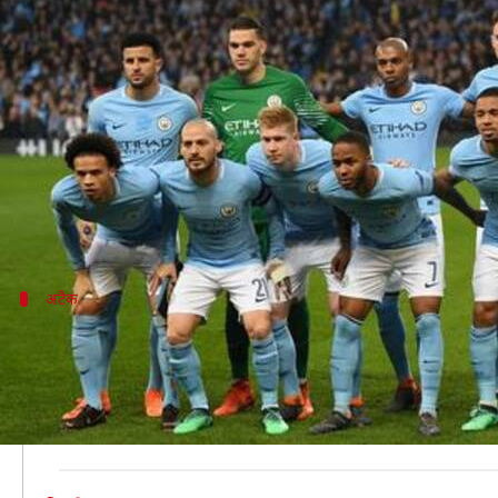
इन कारणों की वजह से 'हाई-फ्लाइंग' 
लेखन
Feb 23, 2019
05:02 pm
Neeraj Pandey
क्या है खबर?
चैंपियन्स लीग
के राउंड ऑफ 16 के पहले लेग के मुकाबले खेले
सिटी पिछले सीजन प्रीमियर लीग चैंपियन थी और इस सीजन
अटैक
शानदार अटैकिंग फुटबॉल खेल रही है सिटी
सिटी के पास लेरॉय साने और रहीम स्टर्लिंग जैसे तेज खिलाड़ी
सर्जियो अगुएरो के बारे में तो जो भी कहा जाए वो कम है। अगुए
कोच पेप गार्डियोला की टीम हाइ प्रेसिंग गेम खेलती है और का