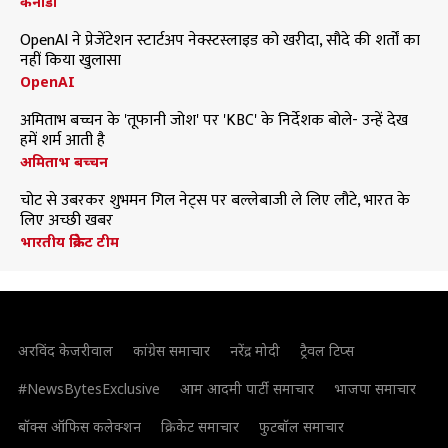
कनाडा
OpenAI ने प्रेजेंटेशन स्टार्टअप नेक्स्टस्लाइड को खरीदा, सौदे की शर्तों का
नहीं किया खुलासा
OpenAI
अमिताभ बच्चन के 'तूफानी जोश' पर 'KBC' के निर्देशक बोले- उन्हें देख
हमें शर्म आती है
अमिताभ बच्चन
चोट से उबरकर शुभमन गिल नेट्स पर बल्लेबाजी ले लिए लौटे, भारत के
लिए अच्छी खबर
भारतीय क्रिकेट टीम
अरविंद केजरीवाल
कांग्रेस समाचार
नरेंद्र मोदी
ट्रैवल टिप्स
#NewsBytesExclusive
आम आदमी पार्टी समाचार
भाजपा समाचार
बॉक्स ऑफिस कलेक्शन
क्रिकेट समाचार
फुटबॉल समाचार