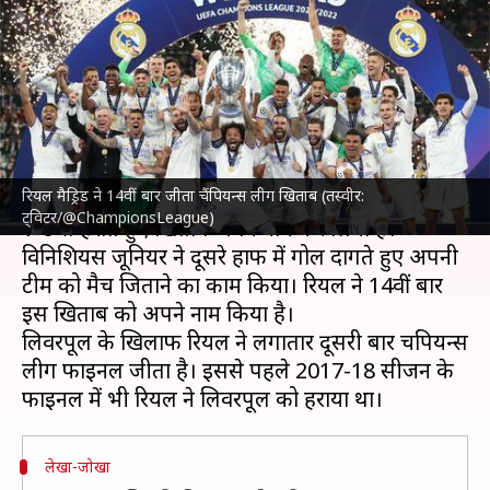
चैंपियन्स लीग विजेता बनी रियल
मैड्रिड, बनाए ये रिकॉर्ड्स
लेखन
May 29, 2022
09:40 am
Neeraj Pandey
क्या है खबर?
रियल मैड्रिड ने 14वीं बार जीता चैंपियन्स लीग खिताब (तस्वीर:
रियल मैड्रिड ने
चैंपियन्स लीग
के फाइनल में लिवरपूल को
ट्विटर/@ChampionsLeague)
1-0 से हराते हुए खिताब अपने नाम कर लिया है।
विनिशियस जूनियर ने दूसरे हाफ में गोल दागते हुए अपनी
टीम को मैच जिताने का काम किया। रियल ने 14वीं बार
इस खिताब को अपने नाम किया है।
लिवरपूल के खिलाफ रियल ने लगातार दूसरी बार चैंपियन्स
लीग फाइनल जीता है। इससे पहले 2017-18 सीजन के
लेखा-जोखा