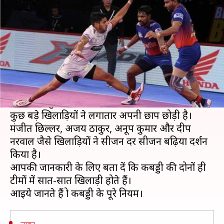
नियम और अहम जानकारियां
लेखन
Nov 26, 2018
07:07 pm
Neeraj Pandey
क्या है खबर?
प्रो कबड्डी लीग का छठा सीजन चल रहा है और लीग काफी
ज्यादा मशहूर हो चुकी है।
हर सीजन कुछ नए खिलाड़ी निकलकर आते हैं तो वहीं
कुछ बड़े खिलाड़ियों ने लगातार अपनी छाप छोड़ी है।
मंजीत छिल्लर, अजय ठाकुर, अनूप कुमार और प्रदीप
नरवाल जैसे खिलाड़ियों ने सीजन दर सीजन बढ़िया प्रदर्शन
किया है।
आपकी जानकारी के लिए बता दें कि कबड्डी की दोनों ही
टीमों में सात-सात खिलाड़ी होते हैं।