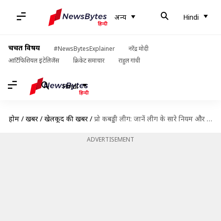
अन्य
Hindi
चर्चित विषय
#NewsBytesExplainer
नरेंद्र मोदी
आर्टिफिशियल इंटेलिजेंस
क्रिकेट समाचार
राहुल गांधी
Hindi
होम
/
खबरें
/
खेलकूद की खबरें
/
प्रो कबड्डी लीग: जानें लीग के सारे नियम और अहम जानकारियां
ADVERTISEMENT