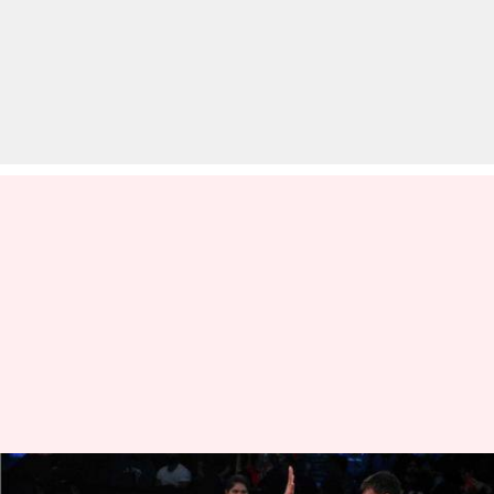
प्रो कबड्डी लीग: जानें लीग के सारे