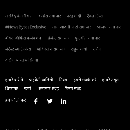
अरविंद केजरीवाल
कांग्रेस समाचार
नरेंद्र मोदी
ट्रैवल टिप्स
#NewsBytesExclusive
आम आदमी पार्टी समाचार
भाजपा समाचार
बॉक्स ऑफिस कलेक्शन
क्रिकेट समाचार
फुटबॉल समाचार
लेटेस्ट स्मार्टफोन्स
पाकिस्तान समाचार
राहुल गांधी
रेसिपी
दक्षिण भारतीय सिनेमा
हमारे बारे में
प्राइवेसी पॉलिसी
नियम
हमसे संपर्क करें
हमारे उसूल
शिकायत
खबरें
समाचार संग्रह
विषय संग्रह
हमें फॉलो करें