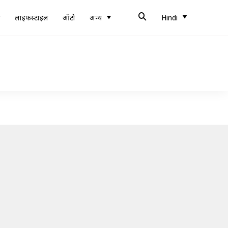
ब
लाइफस्टाइल
ऑटो
अन्य
Hindi