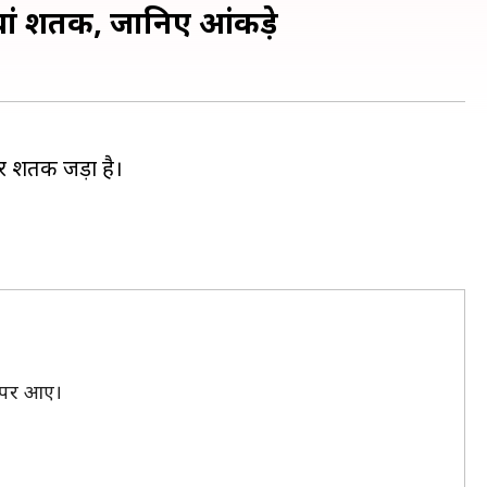
8वां शतक, जानिए आंकड़े
ार शतक जड़ा है।
ज पर आए।