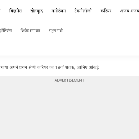
ा
बिज़नेस
खेलकूद
मनोरंजन
टेक्नोलॉजी
करियर
अजब-गज
ंटेलिजेंस
क्रिकेट समाचार
राहुल गांधी
लगाया अपने प्रथम श्रेणी करियर का 18वां शतक, जानिए आंकड़े
ADVERTISEMENT