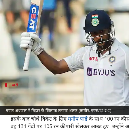
रणजी ट्रॉफी 2024-25: मयंक अग्रवाल 
लेखन
Oct 28, 2024
05:22 pm
अंकित पसबोला
क्या है खबर?
इस समय खेली जा रही
रणजी ट्रॉफी
में कर्नाटक क्रिकेट टीम 
यह उनके प्रथम श्रेणी करियर का कुल 18वां शतक है।
तीसरे दिन के खेल की समाप्ति तक मयंक की पारी की मदद स
पारी
ऐसी रही मयंक की पारी
बिहार की पहली पारी (143/10) के जवाब में
कर्नाटक क्रिकेट ट
मयंक अग्रवाल ने बिहार के खिलाफ लगाया शतक (तस्वीर: एक्स/@ICC)
उन्होंने तीसरे विकेट के लिए स्मरण आर के साथ 80 रन की साझेद
इसके बाद चौथे विकेट के लिए
मनीष पांडे
के साथ 100 रन की स
वह 131 गेंदों पर 105 रन की पारी खेलकर आउट हुए। उन्होंने अ