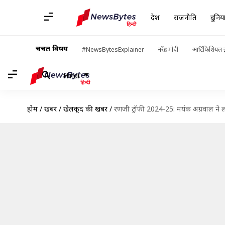
देश
राजनीति
दुनिय
चर्चित विषय
#NewsBytesExplainer
नरेंद्र मोदी
आर्टिफिशियल इ
Hindi
होम
/
खबरें
/
खेलकूद की खबरें
/
रणजी ट्रॉफी 2024-25: मयंक अग्रवाल ने 