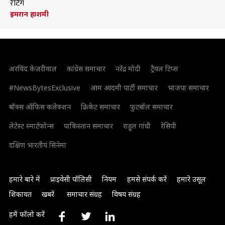
रेटिंग
इमरान हाशमी
अरविंद केजरीवाल
कांग्रेस समाचार
नरेंद्र मोदी
ट्रैवल टिप्स
#NewsBytesExclusive
आम आदमी पार्टी समाचार
भाजपा समाचार
बॉक्स ऑफिस कलेक्शन
क्रिकेट समाचार
फुटबॉल समाचार
लेटेस्ट स्मार्टफोन्स
पाकिस्तान समाचार
राहुल गांधी
रेसिपी
दक्षिण भारतीय सिनेमा
हमारे बारे में
प्राइवेसी पॉलिसी
नियम
हमसे संपर्क करें
हमारे उसूल
शिकायत
खबरें
समाचार संग्रह
विषय संग्रह
हमें फॉलो करें