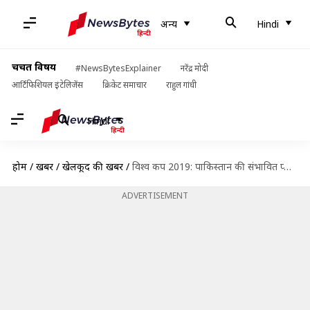
अन्य
Hindi
चर्चित विषय
#NewsBytesExplainer
नरेंद्र मोदी
आर्टिफिशियल इंटेलिजेंस
क्रिकेट समाचार
राहुल गांधी
Hindi
होम
/
खबरें
/
खेलकूद की खबरें
/
विश्व कप 2019: पाकिस्तान की संभावित प्लेइंग इलेवन, गेंदबाज़ी है इस टीम का मज़बूत पक्ष
ADVERTISEMENT