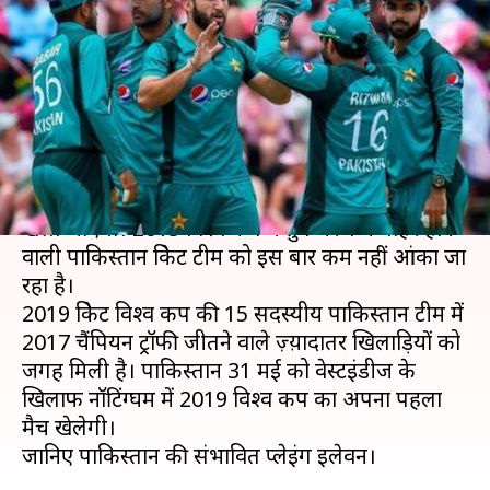
संभावित प्लेइंग इलेवन, गेंदबाज़ी है
इस टीम का मज़बूत पक्ष
लेखन
May 27, 2019
12:25 pm
मोहम्मद वाहिद
क्या है खबर?
ICC 2019 क्रिकेट विश्व कप 30 मई से इंग्लैंड एंड वेल्स में
खेला जाएगा। 2015 विश्व कप में ग्रुप चरण में बाहर होने
वाली पाकिस्तान क्रिकेट टीम को इस बार कम नहीं आंका जा
रहा है।
2019 क्रिकेट विश्व कप की 15 सदस्यीय पाकिस्तान टीम में
2017 चैंपियन ट्रॉफी जीतने वाले ज़्य़ादातर खिलाड़ियों को
जगह मिली है। पाकिस्तान 31 मई को वेस्टइंडीज के
खिलाफ नॉटिंग्घम में 2019 विश्व कप का अपना पहला
मैच खेलेगी।