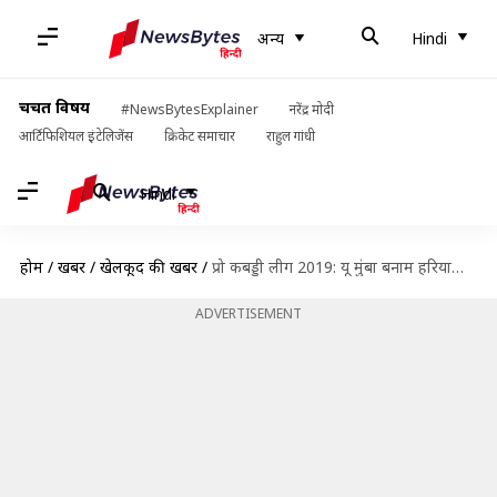
अन्य
Hindi
चर्चित विषय
#NewsBytesExplainer
नरेंद्र मोदी
आर्टिफिशियल इंटेलिजेंस
क्रिकेट समाचार
राहुल गांधी
Hindi
होम
/
खबरें
/
खेलकूद की खबरें
/
प्रो कबड्डी लीग 2019: यू मुंबा बनाम हरियाणा स्टीलर्स मुकाबले का प्रीव्यू, Dream 11 और प्रेडिक्शन
ADVERTISEMENT