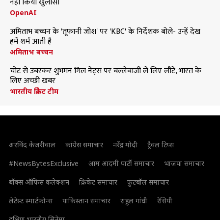
नहीं किया खुलासा
OpenAI
अमिताभ बच्चन के 'तूफानी जोश' पर 'KBC' के निर्देशक बोले- उन्हें देख
हमें शर्म आती है
अमिताभ बच्चन
चोट से उबरकर शुभमन गिल नेट्स पर बल्लेबाजी ले लिए लौटे, भारत के
लिए अच्छी खबर
भारतीय क्रिकेट टीम
अरविंद केजरीवाल
कांग्रेस समाचार
नरेंद्र मोदी
ट्रैवल टिप्स
#NewsBytesExclusive
आम आदमी पार्टी समाचार
भाजपा समाचार
बॉक्स ऑफिस कलेक्शन
क्रिकेट समाचार
फुटबॉल समाचार
लेटेस्ट स्मार्टफोन्स
पाकिस्तान समाचार
राहुल गांधी
रेसिपी
दक्षिण भारतीय सिनेमा