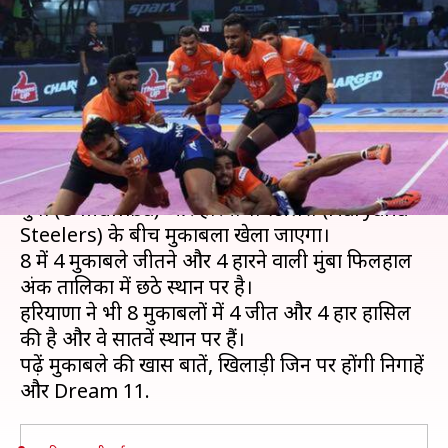
हरियाणा स्टीलर्स मुकाबले का प्रीव्यू,
Dream 11 और प्रेडिक्शन
लेखन
Aug 19, 2019
10:01 am
Neeraj Pandey
क्या है खबर?
प्रो कबड्डी लीग (Pro Kabaddi League) में आज यू
मुंबा (U Mumba) और हरियाणा स्टीलर्स (Haryana
Steelers) के बीच मुकाबला खेला जाएगा।
8 में 4 मुकाबले जीतने और 4 हारने वाली मुंबा फिलहाल
अंक तालिका में छठे स्थान पर है।
हरियाणा ने भी 8 मुकाबलों में 4 जीत और 4 हार हासिल
की है और वे सातवें स्थान पर हैं।
पढ़ें मुकाबले की खास बातें, खिलाड़ी जिन पर होंगी निगाहें