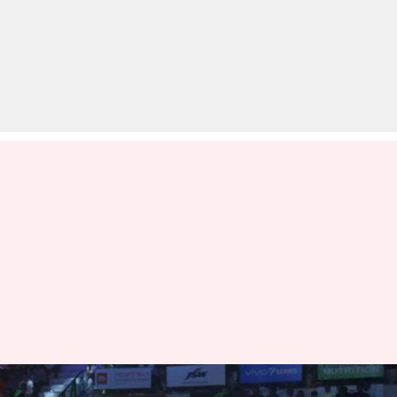
प्रो कबड्डी लीग 2019: यू मुंबा बनाम