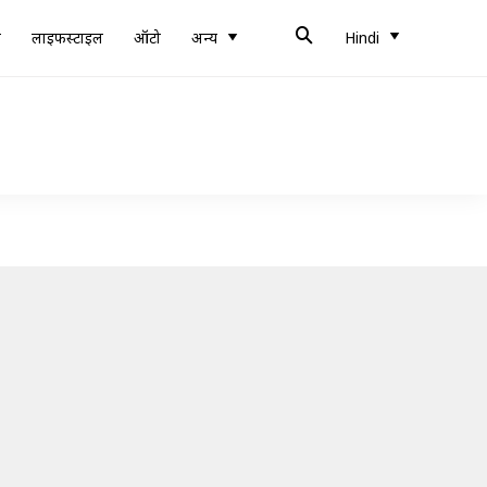
ब
लाइफस्टाइल
ऑटो
अन्य
Hindi