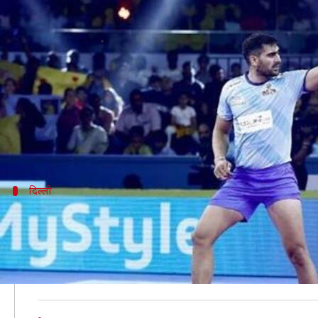
प्रो कबड्डी लीग 2019: दबंग दिल्ली ब
लेखन
Jul 25, 2019
11:39 am
Neeraj Pandey
क्या है खबर?
प्रो कबड्डी लीग (Pro Kabaddi League) में आज शाम 0
दिल्ली ने बीते बुधवार को तेलुगू टाइटंस (Telugu Titans)
दिल्ली
राहुल और अजय को रोकना दिल्ली के लिए बड़ी 
भले ही दिल्ली ने बेहद करीबी मुकाबले में टाइटंस को 1 अंक से
राहुल चौधरी ने सातवें सीजन की शुरुआत सुपर टेन के साथ की थी
थलाइवाज के कप्तान अजय टाकुर ने भी पहले मैच में अच्छा प्