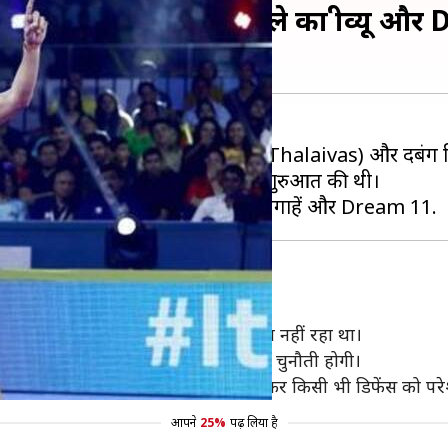
नाम तमिल थलाइवाज मुकाबले का प्रीव्यू औ
7:30 बजे से तमिल थलाइवाज (Tamil Thalaivas) और दबंग 
 को हराते हुए सातवें सीजन में विजयी शुरुआत की थी।
चुनौती
 हरा दिया, लेकिन उनका डिफेंस बहुत अच्छा नहीं रहा था।
 और उन्हें रोक पाना दिल्ली के लिए बड़ी चुनौती होगी।
रदर्शन किया था और वह राहुल के साथ मिलकर किसी भी डिफेंस को परे
आपने
25%
पढ़ लिया है