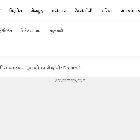
ा
बिज़नेस
खेलकूद
मनोरंजन
टेक्नोलॉजी
करियर
अजब-गज
ंटेलिजेंस
क्रिकेट समाचार
राहुल गांधी
म तमिल थलाइवाज मुकाबले का प्रीव्यू और Dream 11
ADVERTISEMENT