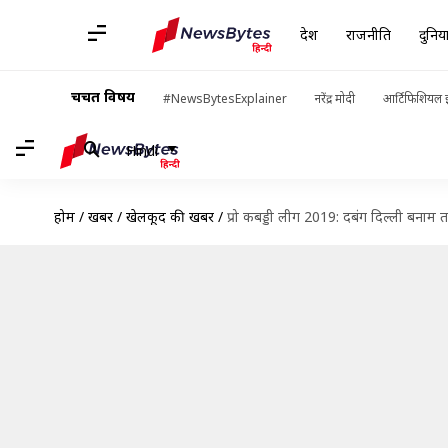
देश
राजनीति
दुनिय
चर्चित विषय
#NewsBytesExplainer
नरेंद्र मोदी
आर्टिफिशियल इ
Hindi
होम
/
खबरें
/
खेलकूद की खबरें
/
प्रो कबड्डी लीग 2019: दबंग दिल्ली बना