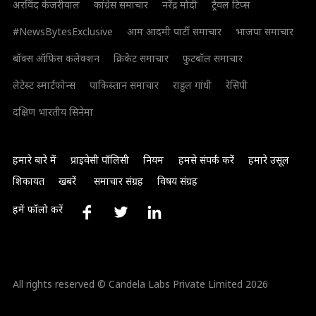
अरविंद केजरीवाल
कांग्रेस समाचार
नरेंद्र मोदी
ट्रैवल टिप्स
#NewsBytesExclusive
आम आदमी पार्टी समाचार
भाजपा समाचार
बॉक्स ऑफिस कलेक्शन
क्रिकेट समाचार
फुटबॉल समाचार
लेटेस्ट स्मार्टफोन्स
पाकिस्तान समाचार
राहुल गांधी
रेसिपी
दक्षिण भारतीय सिनेमा
हमारे बारे में
प्राइवेसी पॉलिसी
नियम
हमसे संपर्क करें
हमारे उसूल
शिकायत
खबरें
समाचार संग्रह
विषय संग्रह
हमें फॉलो करें
All rights reserved © Candela Labs Private Limited 2026