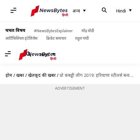
अन्य
Hindi
चर्चित विषय
#NewsBytesExplainer
नरेंद्र मोदी
आर्टिफिशियल इंटेलिजेंस
क्रिकेट समाचार
राहुल गांधी
Hindi
होम
/
खबरें
/
खेलकूद की खबरें
/
प्रो कबड्डी लीग 2019: हरियाणा स्टीलर्स बनाम जयपुर पिंक पैंथर्स मुकाबले का प्रीव्यू और Dream 11
ADVERTISEMENT