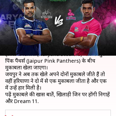
बनाम जयपुर पिंक पैंथर्स मुकाबले का
प्रीव्यू और Dream 11
लेखन
Jul 31, 2019
09:55 am
Neeraj Pandey
क्या है खबर?
प्रो कबड्डी लीग (Pro Kabaddi League) में आज
हरियाणा स्टीलर्स (Haryana Steelers) और जयपुर
पिंक पैंथर्स (Jaipur Pink Panthers) के बीच
मुकाबला खेला जाएगा।
जयपुर ने अब तक खेले अपने दोनों मुकाबले जीते हैं तो
वहीं हरियाणा ने दो में से एक मुकाबला जीता है और एक
में उन्हें हार मिली है।
पढ़ें मुकाबले की खास बातेें, खिलाड़ी जिन पर होंगी निगाहें