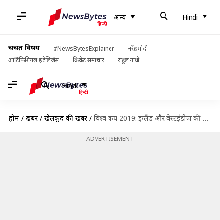
अन्य
Hindi
चर्चित विषय
#NewsBytesExplainer
नरेंद्र मोदी
आर्टिफिशियल इंटेलिजेंस
क्रिकेट समाचार
राहुल गांधी
Hindi
होम
/
खबरें
/
खेलकूद की खबरें
/
विश्व कप 2019: इंग्लैंड और वेस्टइंडीज की होगी टक्कर, जानिए पिच रिपोर्ट और आंकड़े
ADVERTISEMENT