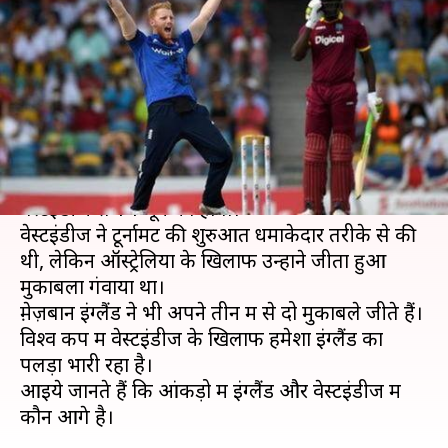
वेस्टइंडीज की होगी टक्कर, जानिए
पिच रिपोर्ट और आंकड़े
लेखन
Jun 13, 2019
04:31 pm
Neeraj Pandey
क्या है खबर?
विश्व कप 2019 के 19वें मैच में मेज़बान इंग्लैंड का सामना
वेस्टइंडीज से 14 जून को होगा।
वेस्टइंडीज ने टूर्नामेंट की शुरुआत धमाकेदार तरीके से की
थी, लेकिन ऑस्ट्रेलिया के खिलाफ उन्होंने जीता हुआ
मुकाबला गंवाया था।
मे़ज़बान इंग्लैंड ने भी अपने तीन में से दो मुकाबले जीते हैं।
विश्व कप में वेस्टइंडीज के खिलाफ हमेशा इंग्लैंड का
पलड़ा भारी रहा है।
आइये जानते हैं कि आंकड़ो में इंग्लैंड और वेस्टइंडीज में