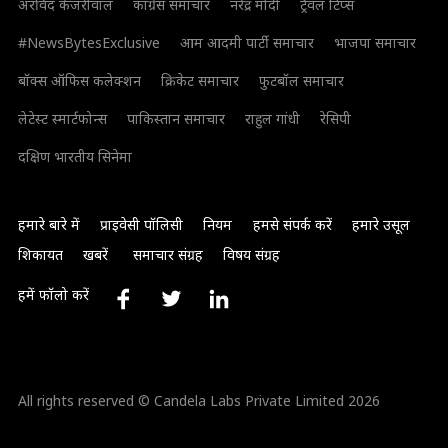
अरविंद केजरीवाल
कांग्रेस समाचार
नरेंद्र मोदी
ट्रैवल टिप्स
#NewsBytesExclusive
आम आदमी पार्टी समाचार
भाजपा समाचार
बॉक्स ऑफिस कलेक्शन
क्रिकेट समाचार
फुटबॉल समाचार
लेटेस्ट स्मार्टफोन्स
पाकिस्तान समाचार
राहुल गांधी
रेसिपी
दक्षिण भारतीय सिनेमा
हमारे बारे में
प्राइवेसी पॉलिसी
नियम
हमसे संपर्क करें
हमारे उसूल
शिकायत
खबरें
समाचार संग्रह
विषय संग्रह
हमें फॉलो करें
All rights reserved © Candela Labs Private Limited 2026