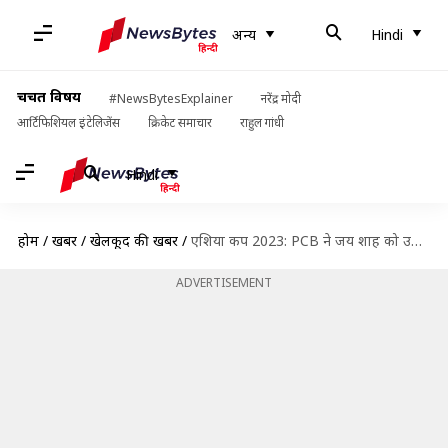
अन्य
Hindi
चर्चित विषय
#NewsBytesExplainer
नरेंद्र मोदी
आर्टिफिशियल इंटेलिजेंस
क्रिकेट समाचार
राहुल गांधी
Hindi
होम
/
खबरें
/
खेलकूद की खबरें
/
एशिया कप 2023: PCB ने जय शाह को उद्घाटन मैच के लिए पाकिस्तान आमंत्रित किया
ADVERTISEMENT