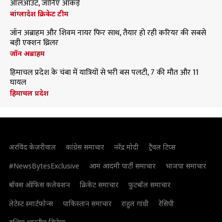
ऑलआउट, जानिए आंकड़े
बांग्लादेश क्रिकेट टीम
जॉन अब्राहम और शिवम नायर फिर साथ, तैयार हो रही करियर की सबसे
बड़ी एक्शन थ्रिलर
जॉन अब्राहम
हिमाचल प्रदेश के चंबा में यात्रियों से भरी बस पलटी, 7 की मौत और 11
घायल
हिमाचल प्रदेश
अरविंद केजरीवाल
कांग्रेस समाचार
नरेंद्र मोदी
ट्रैवल टिप्स
#NewsBytesExclusive
आम आदमी पार्टी समाचार
भाजपा समाचार
बॉक्स ऑफिस कलेक्शन
क्रिकेट समाचार
फुटबॉल समाचार
लेटेस्ट स्मार्टफोन्स
पाकिस्तान समाचार
राहुल गांधी
रेसिपी