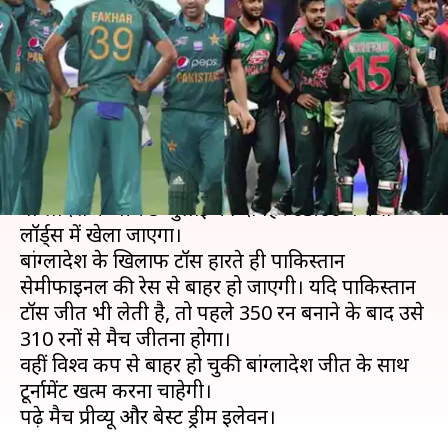
कर पाएगी पाकिस्तान? जानें
संभावित टीमें और ड्रीम इलेवन
लेखन
Jul 04, 2019
03:19 pm
मोहम्मद वाहिद
क्या है खबर?
2019 क्रिकेट विश्व कप का 43वां मैच पाकिस्तान और
बांग्लादेश के बीच 5 जुलाई को दोपहर 03:00 बजे से
लॉर्ड्स में खेला जाएगा।
बांग्लादेश के खिलाफ टॉस हारते ही पाकिस्तान
सेमीफाइनल की रेस से बाहर हो जाएगी। यदि पाकिस्तान
टॉस जीत भी लेती है, तो पहले 350 रन बनाने के बाद उसे
310 रनों से मैच जीतना होगा।
वहीं विश्व कप से बाहर हो चुकी बांग्लादेश जीत के साथ
टूर्नामेंट खत्म करना चाहेगी।