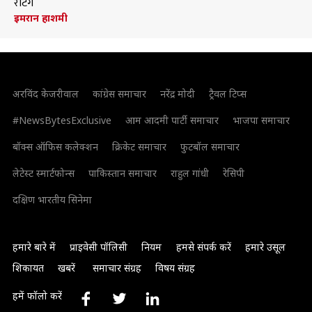
रेटिंग
इमरान हाशमी
अरविंद केजरीवाल
कांग्रेस समाचार
नरेंद्र मोदी
ट्रैवल टिप्स
#NewsBytesExclusive
आम आदमी पार्टी समाचार
भाजपा समाचार
बॉक्स ऑफिस कलेक्शन
क्रिकेट समाचार
फुटबॉल समाचार
लेटेस्ट स्मार्टफोन्स
पाकिस्तान समाचार
राहुल गांधी
रेसिपी
दक्षिण भारतीय सिनेमा
हमारे बारे में
प्राइवेसी पॉलिसी
नियम
हमसे संपर्क करें
हमारे उसूल
शिकायत
खबरें
समाचार संग्रह
विषय संग्रह
हमें फॉलो करें