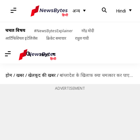
अन्य
Hindi
चर्चित विषय
#NewsBytesExplainer
नरेंद्र मोदी
आर्टिफिशियल इंटेलिजेंस
क्रिकेट समाचार
राहुल गांधी
Hindi
होम
/
खबरें
/
खेलकूद की खबरें
/
बांग्लादेश के खिलाफ क्या चमत्कार कर पाएगी पाकिस्तान? जानें संभावित टीमें और ड्रीम इलेवन
ADVERTISEMENT