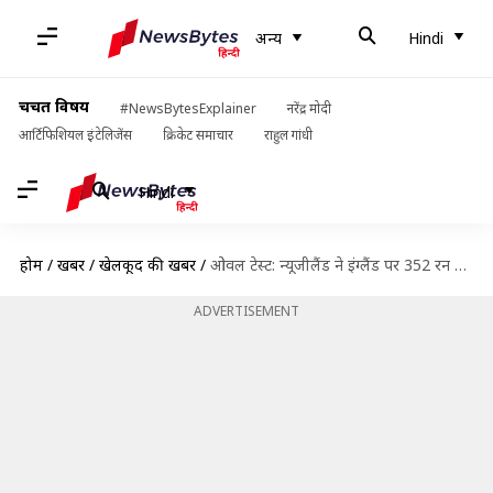
अन्य
Hindi
चर्चित विषय
#NewsBytesExplainer
नरेंद्र मोदी
आर्टिफिशियल इंटेलिजेंस
क्रिकेट समाचार
राहुल गांधी
Hindi
होम
/
खबरें
/
खेलकूद की खबरें
/
ओवल टेस्ट: न्यूजीलैंड ने इंग्लैंड पर 352 रन की बढ़त बनाई, तीसरे दिन ये रिकॉर्ड्स बने
ADVERTISEMENT