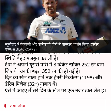
352 रन की बढ़त बनाई, तीसरे दिन ये
रिकॉर्ड्स बने
लेखन
Jun 19, 2026
11:30 pm
आदर्श कुमार
क्या है खबर?
न्यूजीलैंड ने गेंदबाजी और बल्लेबाजी दोनों में शानदार प्रदर्शन किया (तस्वीर:
इंग्लैंड क्रिकेट टीम
और
न्यूजीलैंड क्रिकेट टीम
के बीच खेले
एक्स/@BLACKCAPS)
जा रहे दूसरे टेस्ट मैच के तीसरे दिन कीवी टीम ने अपनी
स्थिति बेहद मजबूत कर ली है।
टीम ने अपनी दूसरी पारी में 3 विकेट खोकर 252 रन बना
लिए थे। उनकी बढ़त 352 रन की हो गई है।
दिन का खेल खत्म होने तक हेनरी निकोल्स (119*) और
डेरिल मिचेल (32*) नाबाद थे।
लेखा-जोखा