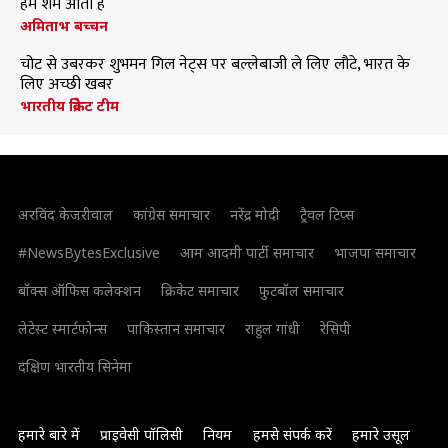
हमें शर्म आती है
अमिताभ बच्चन
चोट से उबरकर शुभमन गिल नेट्स पर बल्लेबाजी ले लिए लौटे, भारत के
लिए अच्छी खबर
भारतीय क्रिकेट टीम
अरविंद केजरीवाल
कांग्रेस समाचार
नरेंद्र मोदी
ट्रैवल टिप्स
#NewsBytesExclusive
आम आदमी पार्टी समाचार
भाजपा समाचार
बॉक्स ऑफिस कलेक्शन
क्रिकेट समाचार
फुटबॉल समाचार
लेटेस्ट स्मार्टफोन्स
पाकिस्तान समाचार
राहुल गांधी
रेसिपी
दक्षिण भारतीय सिनेमा
हमारे बारे में
प्राइवेसी पॉलिसी
नियम
हमसे संपर्क करें
हमारे उसूल