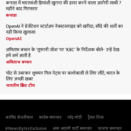
कनाडा में भारतवंशी हिमांशी खुराना की हत्या करने वाला आरोपी साथी 7
महीने बाद गिरफ्तार
कनाडा
OpenAI ने प्रेजेंटेशन स्टार्टअप नेक्स्टस्लाइड को खरीदा, सौदे की शर्तों का
नहीं किया खुलासा
OpenAI
अमिताभ बच्चन के 'तूफानी जोश' पर 'KBC' के निर्देशक बोले- उन्हें देख
हमें शर्म आती है
अमिताभ बच्चन
चोट से उबरकर शुभमन गिल नेट्स पर बल्लेबाजी ले लिए लौटे, भारत के
लिए अच्छी खबर
भारतीय क्रिकेट टीम
अरविंद केजरीवाल
कांग्रेस समाचार
नरेंद्र मोदी
ट्रैवल टिप्स
#NewsBytesExclusive
आम आदमी पार्टी समाचार
भाजपा समाचार