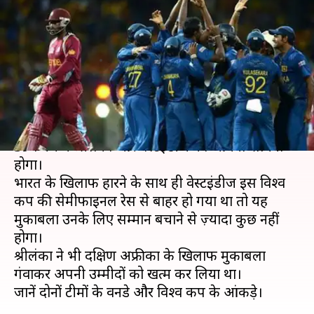
वेस्टइंडीज के विश्व कप के आंकड़े
और पिच रिपोर्ट
लेखन
Jun 30, 2019
05:14 pm
Neeraj Pandey
क्या है खबर?
1 जुलाई, सोमवार को रिवरसाइड ग्राउंड पर विश्व कप के
39वें मैच में श्रीलंका और वेस्टइंडीज का आमना-सामना
होगा।
भारत के खिलाफ हारने के साथ ही वेस्टइंडीज इस विश्व
कप की सेमीफाइनल रेस से बाहर हो गया था तो यह
मुकाबला उनके लिए सम्मान बचाने से ज़्यादा कुछ नहीं
होगा।
श्रीलंका ने भी दक्षिण अफ्रीका के खिलाफ मुकाबला
गंवाकर अपनी उम्मीदों को खत्म कर लिया था।