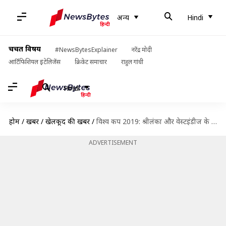
अन्य
Hindi
चर्चित विषय
#NewsBytesExplainer
नरेंद्र मोदी
आर्टिफिशियल इंटेलिजेंस
क्रिकेट समाचार
राहुल गांधी
Hindi
होम
/
खबरें
/
खेलकूद की खबरें
/
विश्व कप 2019: श्रीलंका और वेस्टइंडीज के विश्व कप के आंकड़े और पिच रिपोर्ट
ADVERTISEMENT