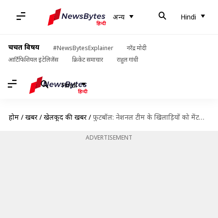
अन्य
Hindi
चर्चित विषय
#NewsBytesExplainer
नरेंद्र मोदी
आर्टिफिशियल इंटेलिजेंस
क्रिकेट समाचार
राहुल गांधी
Hindi
होम
/
खबरें
/
खेलकूद की खबरें
/
फुटबॉल: नेशनल टीम के खिलाड़ियों को मेंटली और फिजिकली फिट होना होगा- कोच स्टिमाक
ADVERTISEMENT