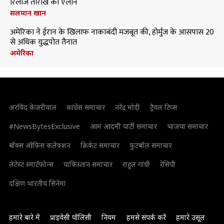
रिलीज तारीख का ऐलान
सलमान खान
अमेरिका ने ईरान के खिलाफ नाकाबंदी मजबूत की, होर्मुज के आसपास 20
से अधिक युद्धपोत तैनात
अमेरिका
अरविंद केजरीवाल
कांग्रेस समाचार
नरेंद्र मोदी
ट्रैवल टिप्स
#NewsBytesExclusive
आम आदमी पार्टी समाचार
भाजपा समाचार
बॉक्स ऑफिस कलेक्शन
क्रिकेट समाचार
फुटबॉल समाचार
लेटेस्ट स्मार्टफोन्स
पाकिस्तान समाचार
राहुल गांधी
रेसिपी
दक्षिण भारतीय सिनेमा
हमारे बारे में
प्राइवेसी पॉलिसी
नियम
हमसे संपर्क करें
हमारे उसूल