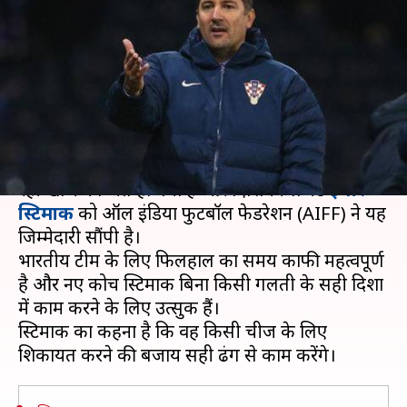
को मेंटली और फिजिकली फिट होना
होगा- कोच स्टिमाक
लेखन
May 16, 2019
11:45 am
Neeraj Pandey
क्या है खबर?
भारतीय फुटबॉल टीम के कोच के लिए लंबे समय से चल
रही खोज का अंत हो गया है और क्रोएशियन लेजेंड
इगोर
स्टिमाक
को ऑल इंडिया फुटबॉल फेडरेशन (AIFF) ने यह
जिम्मेदारी सौंपी है।
भारतीय टीम के लिए फिलहाल का समय काफी महत्वपूर्ण
है और नए कोच स्टिमाक बिना किसी गलती के सही दिशा
में काम करने के लिए उत्सुक हैं।
स्टिमाक का कहना है कि वह किसी चीज के लिए