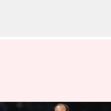
फुटबॉल: नेशनल टीम के खिलाड़ियों