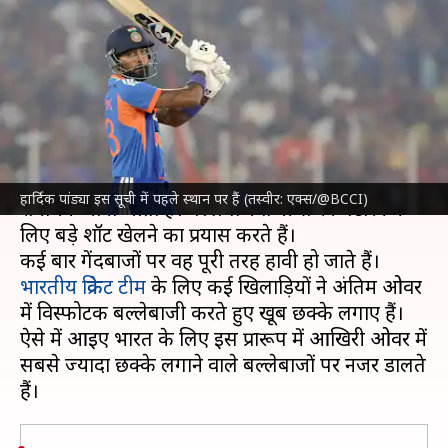
20वें ओवर में इन बल्लेबाजों ने जड़े हैं
सबसे ज्यादा छक्के
लेखन
Jul 02, 2026
06:56 pm
आदर्श कुमार
क्या है खबर?
टी-20 क्रिकेट
में पारी का 20वां ओवर सबसे महत्वपूर्ण और
हार्दिक पांड्या इस सूची में पहले स्थान पर हैं (तस्वीर: एक्स/@BCCI)
रोमांचक माना जाता है। बल्लेबाज तेजी से रन बटोरने के
लिए बड़े शॉट खेलने का प्रयास करते हैं।
कई बार गेंदबाजों पर वह पूरी तरह हावी हो जाते हैं।
भारतीय क्रिकेट टीम
के लिए कई खिलाड़ियों ने अंतिम ओवर
में विस्फोटक बल्लेबाजी करते हुए खूब छक्के लगाए हैं।
ऐसे में आइए भारत के लिए इस प्रारूप में आखिरी ओवर में
सबसे ज्यादा छक्के लगाने वाले बल्लेबाजों पर नजर डालते