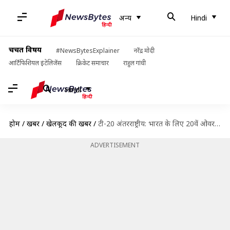
अन्य
Hindi
चर्चित विषय
#NewsBytesExplainer
नरेंद्र मोदी
आर्टिफिशियल इंटेलिजेंस
क्रिकेट समाचार
राहुल गांधी
Hindi
होम
/
खबरें
/
खेलकूद की खबरें
/
टी-20 अंतरराष्ट्रीय: भारत के लिए 20वें ओवर में इन बल्लेबाजों ने जड़े हैं सबसे ज्यादा छक्के
ADVERTISEMENT