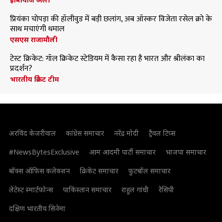
प्रियंका चोपड़ा की हॉलीवुड में बड़ी छलांग, अब ऑस्कर विजेता रसेल क्रो के
साथ मचाएंगी धमाल
एसएस राजामौली
टेस्ट क्रिकेट: गॉल क्रिकेट स्टेडियम में कैसा रहा है भारत और श्रीलंका का
प्रदर्शन?
भारतीय क्रिकेट टीम
अरविंद केजरीवाल
कांग्रेस समाचार
नरेंद्र मोदी
ट्रैवल टिप्स
#NewsBytesExclusive
आम आदमी पार्टी समाचार
भाजपा समाचार
बॉक्स ऑफिस कलेक्शन
क्रिकेट समाचार
फुटबॉल समाचार
लेटेस्ट स्मार्टफोन्स
पाकिस्तान समाचार
राहुल गांधी
रेसिपी
दक्षिण भारतीय सिनेमा