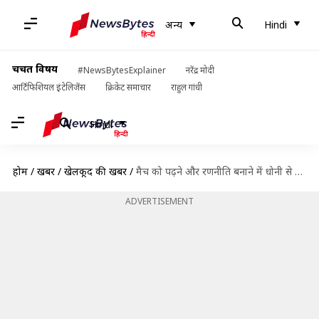
अन्य
Hindi
चर्चित विषय
#NewsBytesExplainer
नरेंद्र मोदी
आर्टिफिशियल इंटेलिजेंस
क्रिकेट समाचार
राहुल गांधी
Hindi
होम
/
खबरें
/
खेलकूद की खबरें
/
मैच को पढ़ने और रणनीति बनाने में धोनी से काफी पीछे हैं कोहली- धोनी के कोच
ADVERTISEMENT