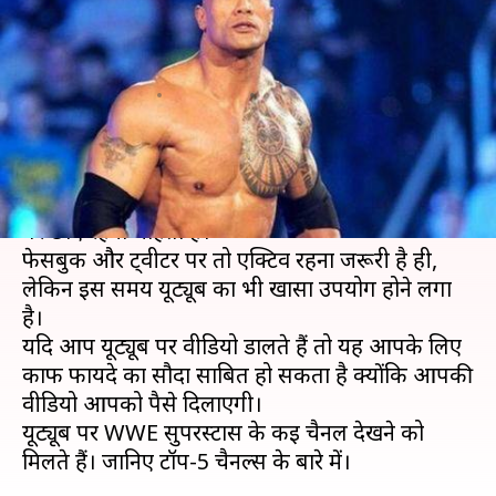
सुपरस्टार्स, जाने रेसलर्स के टॉप-5
यूट्यूब चैनल्स के बारे में
लेखन
Jan 10, 2019
06:15 pm
Neeraj Pandey
क्या है खबर?
सोशल मीडिया का जमाना है और हर कोई सोशल नेटवर्क
पर छाए रहना चाहता है।
फेसबुक और ट्वीटर पर तो एक्टिव रहना जरूरी है ही,
लेकिन इस समय यूट्यूब का भी खासा उपयोग होने लगा
है।
यदि आप यूट्यूब पर वीडियो डालते हैं तो यह आपके लिए
काफ फायदे का सौदा साबित हो सकता है क्योंकि आपकी
वीडियो आपको पैसे दिलाएगी।
यूट्यूब पर WWE सुपरस्टार्स के कई चैनल देखने को