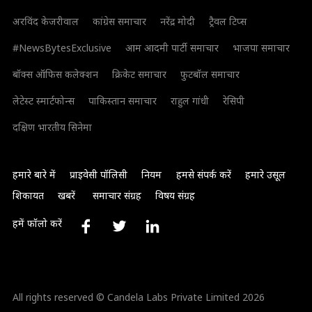
अरविंद केजरीवाल
कांग्रेस समाचार
नरेंद्र मोदी
ट्रैवल टिप्स
#NewsBytesExclusive
आम आदमी पार्टी समाचार
भाजपा समाचार
बॉक्स ऑफिस कलेक्शन
क्रिकेट समाचार
फुटबॉल समाचार
लेटेस्ट स्मार्टफोन्स
पाकिस्तान समाचार
राहुल गांधी
रेसिपी
दक्षिण भारतीय सिनेमा
हमारे बारे में
प्राइवेसी पॉलिसी
नियम
हमसे संपर्क करें
हमारे उसूल
शिकायत
खबरें
समाचार संग्रह
विषय संग्रह
हमें फॉलो करें
All rights reserved © Candela Labs Private Limited 2026