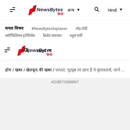
अन्य
Hindi
चर्चित विषय
#NewsBytesExplainer
नरेंद्र मोदी
आर्टिफिशियल इंटेलिजेंस
क्रिकेट समाचार
राहुल गांधी
Hindi
होम
/
खबरें
/
खेलकूद की खबरें
/
WWE: यूट्यूब पर छाए हैं ये सुपरस्टार्स, जाने रेसलर्स के टॉप-5 यूट्यूब चैनल्स के बारे में
ADVERTISEMENT