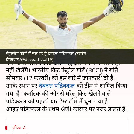
पडिक्कल का प्रथम श्रेणी क्रिकेट में
कैसा है प्रदर्शन?
लेखन
Feb 13, 2024
10:14 am
अंकित पसबोला
क्या है खबर?
बेहतरीन फॉर्म में चल रहे हैं देवदत्त पडिक्कल (तस्वीर:
भारतीय क्रिकेट टीम
को इंग्लैंड क्रिकेट टीम के खिलाफ 15
इंस्टाग्राम/@devpadikkal19)
फरवरी से तीसरा टेस्ट खेलना है, इस मैच में केएल राहुल
नहीं खेलेंगे। भारतीय क्रिकेट कंट्रोल बोर्ड (BCCI) ने बीते
सोमवार (12 फरवरी) को इस बारे में जानकारी दी है।
उनके स्थान पर
देवदत्त पडिक्कल
को टीम में शामिल किया
गया है। कर्नाटक की ओर से घरेलू क्रिकेट खेलने वाले
पडिक्कल को पहली बार टेस्ट टीम में चुना गया है।
इंडिया-A