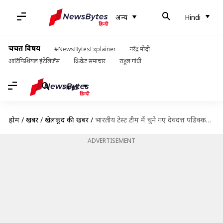
अन्य
Hindi
चर्चित विषय
#NewsBytesExplainer
नरेंद्र मोदी
आर्टिफिशियल इंटेलिजेंस
क्रिकेट समाचार
राहुल गांधी
Hindi
होम
/
खबरें
/
खेलकूद की खबरें
/
भारतीय टेस्ट टीम में चुने गए देवदत्त पडिक्कल का प्रथम श्रेणी क्रिकेट में कैसा है प्रदर्शन?
ADVERTISEMENT