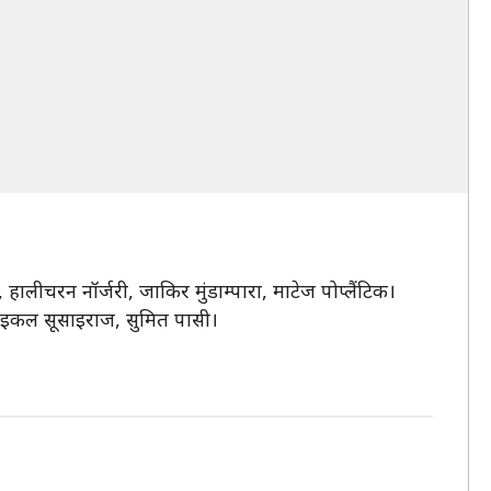
ालीचरन नॉर्जरी, जाकिर मुंडाम्पारा, माटेज पोप्लैंटिक।
ो, माइकल सूसाइराज, सुमित पासी।