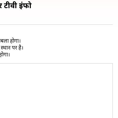
र टीवी इंफो
काबला होगा।
स्थान पर है।