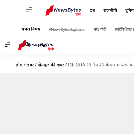
देश
राजनीति
दुनिय
चर्चित विषय
#NewsBytesExplainer
नरेंद्र मोदी
आर्टिफिशियल इ
Hindi
होम
/
खबरें
/
खेलकूद की खबरें
/
ISL 2018-19 मैच 48: केरला ब्लास्टर्स बना