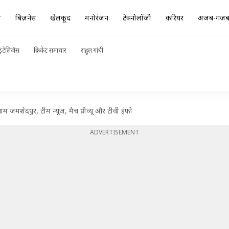
ा
बिज़नेस
खेलकूद
मनोरंजन
टेक्नोलॉजी
करियर
अजब-गज
ंटेलिजेंस
क्रिकेट समाचार
राहुल गांधी
म जमशेदपुर, टीम न्यूज, मैच प्रीव्यू और टीवी इंफो
ADVERTISEMENT