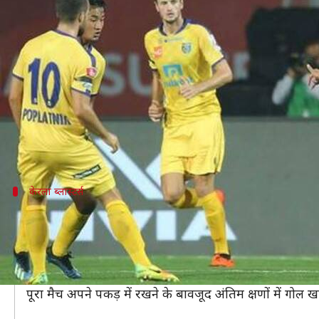
ISL 2018-19 मैच 48: केरला ब्लास्टर्स 
लेखन
Dec 04, 2018
01:52 pm
Neeraj Pandey
क्या है खबर?
इंडियन सुपर लीग (ISL) में आज शाम जवाहर लाल नेहरू स्टेड
केरला पिछले आठ मैचों में जीत दर्ज नहीं कर सकी है। पांच 
केरला ब्लास्टर्स
बेहद खराब फॉर्म में है केरला ब्लास्टर्स
सीजन के पहले पांच मैचों में अजेय रहने वाली केरला ब्लास्टर्स 
केरला ने पिछले चार में से तीन मुकाबले गंवाए और एक ड्रॉ खेला 
इस सीजन केरला पिछले आठ मैचों से जीत हासिल नहीं कर सकी ह
पूरा मैच अपने पकड़ में रखने के बावजूद अंतिम क्षणों में गोल 