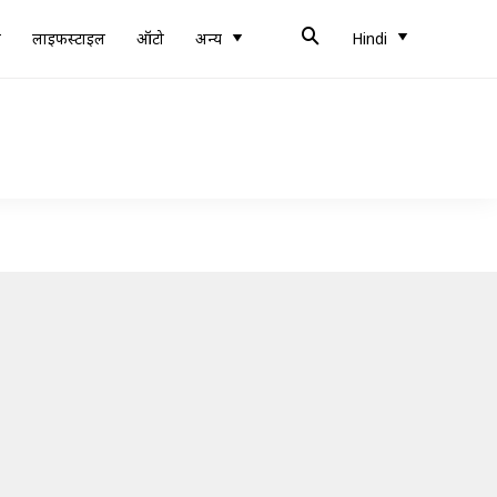
ब
लाइफस्टाइल
ऑटो
अन्य
Hindi