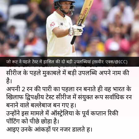
रन बनाने वाले बल्लेबाज बने, पोटिंग
को पछाड़ा
लेखन
Jan 27, 2024
01:12 pm
भारत शर्मा
क्या है खबर?
इंग्लैंड क्रिकेट टीम
के दिग्गज बल्लेबाज
जो रूट
ने भारतीय
जो रूट ने पहले टेस्ट में हासिल की दो बड़ी उपलब्धियां (तस्वीर: एक्स/@ICC)
क्रिकेट टीम के खिलाफ हैदराबाद में 5 टेस्ट मैचों की
सीरीज के पहले मुकाबले में बड़ी उपलब्धि अपने नाम की
है।
अपनी 2 रन की पारी का पहला रन बनाते ही वह भारत के
खिलाफ द्विपक्षीय टेस्ट सीरीज में संयुक्त रूप सर्वाधिक रन
बनाने वाले बल्लेबाज बन गए हैं।
उन्होंने इस मामले में ऑस्ट्रेलिया के पूर्व कप्तान रिकी
पोंटिंग को पीछे छोड़ा है।