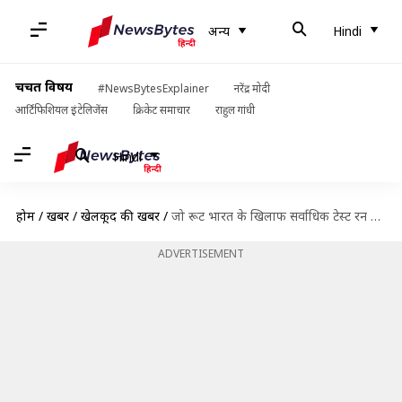
अन्य
Hindi
चर्चित विषय
#NewsBytesExplainer
नरेंद्र मोदी
आर्टिफिशियल इंटेलिजेंस
क्रिकेट समाचार
राहुल गांधी
Hindi
होम
/
खबरें
/
खेलकूद की खबरें
/
जो रूट भारत के खिलाफ सर्वाधिक टेस्ट रन बनाने वाले बल्लेबाज बने, पोटिंग को पछाड़ा
ADVERTISEMENT