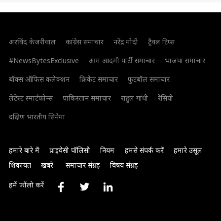
अरविंद केजरीवाल
कांग्रेस समाचार
नरेंद्र मोदी
ट्रैवल टिप्स
#NewsBytesExclusive
आम आदमी पार्टी समाचार
भाजपा समाचार
बॉक्स ऑफिस कलेक्शन
क्रिकेट समाचार
फुटबॉल समाचार
लेटेस्ट स्मार्टफोन्स
पाकिस्तान समाचार
राहुल गांधी
रेसिपी
दक्षिण भारतीय सिनेमा
हमारे बारे में
प्राइवेसी पॉलिसी
नियम
हमसे संपर्क करें
हमारे उसूल
शिकायत
खबरें
समाचार संग्रह
विषय संग्रह
हमें फॉलो करें