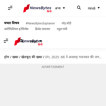
अन्य
Hindi
चर्चित विषय
#NewsBytesExplainer
नरेंद्र मोदी
आर्टिफिशियल इंटेलिजेंस
क्रिकेट समाचार
राहुल गांधी
Hindi
होम
/
खबरें
/
खेलकूद की खबरें
/
IPL 2025: MI ने अल्लाह गजनफर की जगह मुजीब उर रहमान को टीम में किया शामिल
ADVERTISEMENT