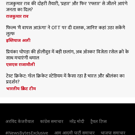
राजकुमार राव की दोहरी तैयारी, 'प्रहार' और फिर 'रफ्तार' से जीतने आएंगे
जनता का दिल?
राजकुमार राव
फिल्म 'मैं वापस आऊंगा' ने OTT पर दी दस्तक, जानिए कहां उठा सकेंगे
लुत्फ
इम्तियाज अली
प्रियंका चोपड़ा की हॉलीवुड में बड़ी छलांग, अब ऑस्कर विजेता रसेल क्रो के
साथ मचाएंगी धमाल
एसएस राजामौली
टेस्ट क्रिकेट: गॉल क्रिकेट स्टेडियम में कैसा रहा है भारत और श्रीलंका का
प्रदर्शन?
भारतीय क्रिकेट टीम
अरविंद केजरीवाल
कांग्रेस समाचार
नरेंद्र मोदी
ट्रैवल टिप्स
#NewsBytesExclusive
आम आदमी पार्टी समाचार
भाजपा समाचार