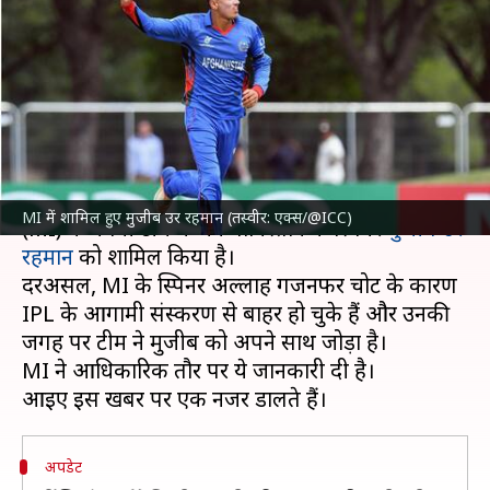
की जगह मुजीब उर रहमान को टीम में
किया शामिल
लेखन
Feb 16, 2025
02:16 pm
अंकित पसबोला
क्या है खबर?
इंडियन प्रीमियर लीग (IPL) 2025
के लिए मुंबई इंडियंस
MI में शामिल हुए मुजीब उर रहमान (तस्वीर: एक्स/@ICC)
(MI) ने अपनी टीम में अफगानिस्तान के स्पिनर
मुजीब उर
रहमान
को शामिल किया है।
दरअसल, MI के स्पिनर अल्लाह गजनफर चोट के कारण
IPL के आगामी संस्करण से बाहर हो चुके हैं और उनकी
जगह पर टीम ने मुजीब को अपने साथ जोड़ा है।
MI ने आधिकारिक तौर पर ये जानकारी दी है।
अपडेट