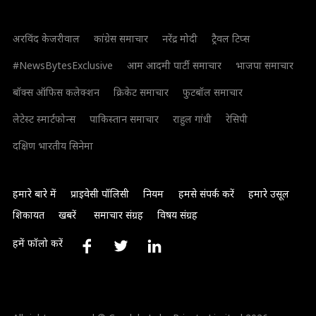
अरविंद केजरीवाल
कांग्रेस समाचार
नरेंद्र मोदी
ट्रैवल टिप्स
#NewsBytesExclusive
आम आदमी पार्टी समाचार
भाजपा समाचार
बॉक्स ऑफिस कलेक्शन
क्रिकेट समाचार
फुटबॉल समाचार
लेटेस्ट स्मार्टफोन्स
पाकिस्तान समाचार
राहुल गांधी
रेसिपी
दक्षिण भारतीय सिनेमा
हमारे बारे में
प्राइवेसी पॉलिसी
नियम
हमसे संपर्क करें
हमारे उसूल
शिकायत
खबरें
समाचार संग्रह
विषय संग्रह
हमें फॉलो करें