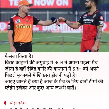
हैदराबाद ने लिया गेंदबाजी का फैसला
लेखन
Apr 14, 2021
07:18 pm
अंकित पसबोला
क्या है खबर?
इंडियन प्रीमियर लीग (IPL) 2021 के छठवें मैच में
सनराइजर्स हैदराबाद (SRH) ने रॉयल चैलेंजर्स बैंगलोर
(RCB) के खिलाफ टॉस जीतकर पहले गेंदबाजी करने का
फैसला किया है।
विराट कोहली की अगुवाई में RCB ने अपना पहला मैच
जीता है वहीं डेविड वार्नर की कप्तानी में SRH को अपने
पिछले मुकाबले में शिकस्त झेलनी पड़ी है।
आइए जानते हैं क्या है आज के मैच के लिए दोनों टीमों की
प्लेइंग इलेवन