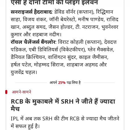
ऐसी है दोनों टीमों की प्लेइंग इलेवन
सनराइजर्स हैदराबाद
: डेविड वॉर्नर (कप्तान), रिद्धिमान
साहा, विजय शंकर, जॉनी बेयरेस्टो, मनीष पाण्डेय, राशिद
खान, अब्दुल समद, जैसन होल्डर, टी. नटराजन, भुवनेश्वर
कुमार और शहबाज नदीम।
रॉयल चैलेंजर्स बैंगलोर
: विराट कोहली (कप्तान), देवदत्त
पडिकल, एबी डिविलियर्स (विकेटकीपर), ग्लेन मैक्सवेल,
डैनियल क्रिश्चियन, वाशिंगटन सुंदर, काइल जैमीसन,
हर्षल पटेल, मोहम्मद सिराज, शाहबाज अहमद और
युजवेंद्र चहल।
आपने
25%
पढ़ लिया है
आमने-सामने
RCB के मुकाबले में SRH ने जीते हैं ज्यादा
मैच
IPL में अब तक SRH की टीम RCB से ज्यादा मैच जीतने
में सफल हुई है।