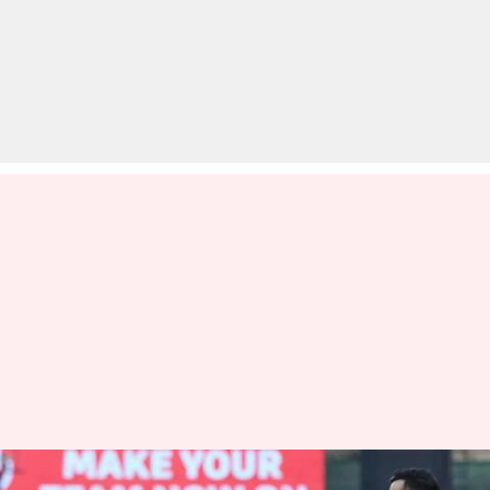
SRH बनाम RCB: टॉस जीतकर