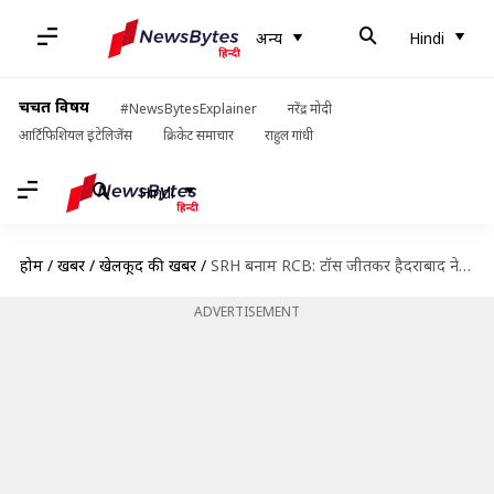
अन्य
Hindi
चर्चित विषय
#NewsBytesExplainer
नरेंद्र मोदी
आर्टिफिशियल इंटेलिजेंस
क्रिकेट समाचार
राहुल गांधी
Hindi
होम
/
खबरें
/
खेलकूद की खबरें
/
SRH बनाम RCB: टॉस जीतकर हैदराबाद ने लिया गेंदबाजी का फैसला
ADVERTISEMENT