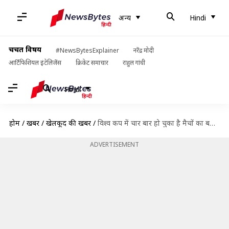
अन्य
Hindi
चर्चित विषय
#NewsBytesExplainer
नरेंद्र मोदी
आर्टिफिशियल इंटेलिजेंस
क्रिकेट समाचार
राहुल गांधी
Hindi
होम
/
खबरें
/
खेलकूद की खबरें
/
विश्व कप में चार बार हो चुका है मैचों का बहिष्कार, क्या पाकिस्तान से खेलेगा भारत?
ADVERTISEMENT