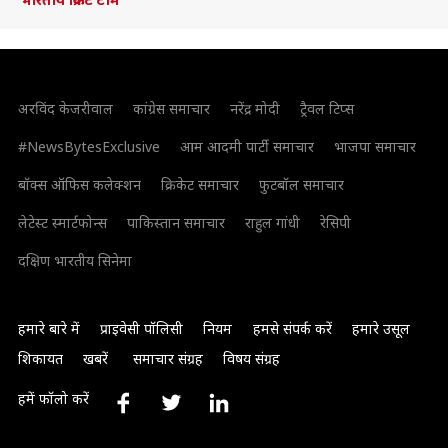
अरविंद केजरीवाल
कांग्रेस समाचार
नरेंद्र मोदी
ट्रैवल टिप्स
#NewsBytesExclusive
आम आदमी पार्टी समाचार
भाजपा समाचार
बॉक्स ऑफिस कलेक्शन
क्रिकेट समाचार
फुटबॉल समाचार
लेटेस्ट स्मार्टफोन्स
पाकिस्तान समाचार
राहुल गांधी
रेसिपी
दक्षिण भारतीय सिनेमा
हमारे बारे में
प्राइवेसी पॉलिसी
नियम
हमसे संपर्क करें
हमारे उसूल
शिकायत
खबरें
समाचार संग्रह
विषय संग्रह
हमें फॉलो करें