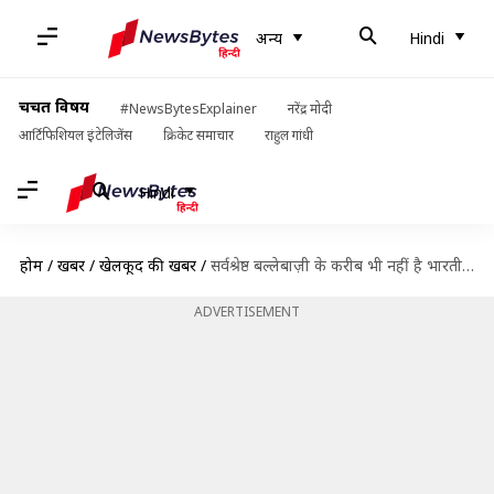
अन्य
Hindi
चर्चित विषय
#NewsBytesExplainer
नरेंद्र मोदी
आर्टिफिशियल इंटेलिजेंस
क्रिकेट समाचार
राहुल गांधी
Hindi
होम
/
खबरें
/
खेलकूद की खबरें
/
सर्वश्रेष्ठ बल्लेबाज़ी के करीब भी नहीं है भारतीय टीम: चैपल
ADVERTISEMENT