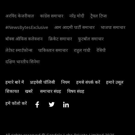
अरविंद केजरीवाल
कांग्रेस समाचार
नरेंद्र मोदी
ट्रैवल टिप्स
#NewsBytesExclusive
आम आदमी पार्टी समाचार
भाजपा समाचार
बॉक्स ऑफिस कलेक्शन
क्रिकेट समाचार
फुटबॉल समाचार
लेटेस्ट स्मार्टफोन्स
पाकिस्तान समाचार
राहुल गांधी
रेसिपी
दक्षिण भारतीय सिनेमा
हमारे बारे में
प्राइवेसी पॉलिसी
नियम
हमसे संपर्क करें
हमारे उसूल
शिकायत
खबरें
समाचार संग्रह
विषय संग्रह
हमें फॉलो करें