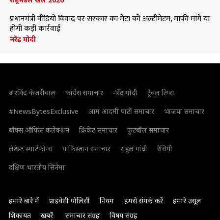
प्रधानमंत्री वीडियो विवाद पर सरकार का मेटा को अल्टीमेटम, माफी मांगें या
होगी कड़ी कार्रवाई
नरेंद्र मोदी
अरविंद केजरीवाल
कांग्रेस समाचार
नरेंद्र मोदी
ट्रैवल टिप्स
#NewsBytesExclusive
आम आदमी पार्टी समाचार
भाजपा समाचार
बॉक्स ऑफिस कलेक्शन
क्रिकेट समाचार
फुटबॉल समाचार
लेटेस्ट स्मार्टफोन्स
पाकिस्तान समाचार
राहुल गांधी
रेसिपी
दक्षिण भारतीय सिनेमा
हमारे बारे में
प्राइवेसी पॉलिसी
नियम
हमसे संपर्क करें
हमारे उसूल
शिकायत
खबरें
समाचार संग्रह
विषय संग्रह