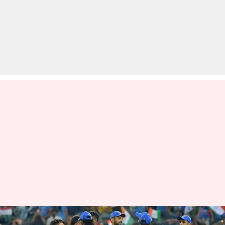
लगभग 6 साल से घरेलू सरजमीं पर