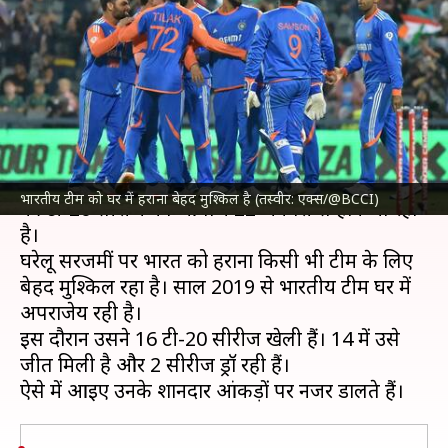
टी-20 सीरीज नहीं हारी भारतीय
क्रिकेट टीम, जानिए आंकड़े
लेखन
Jan 22, 2025
10:30 am
आदर्श कुमार
क्या है खबर?
भारतीय क्रिकेट टीम
और
इंग्लैंड क्रिकेट टीम
के बीच 5 मैचों
भारतीय टीम को घर में हराना बेहद मुश्किल है (तस्वीर: एक्स/@BCCI)
की टी-20 सीरीज का आगाज 22 जनवरी से होने जा रहा
है।
घरेलू सरजमीं पर भारत को हराना किसी भी टीम के लिए
बेहद मुश्किल रहा है। साल 2019 से भारतीय टीम घर में
अपराजेय रही है।
इस दौरान उसने 16 टी-20 सीरीज खेली हैं। 14 में उसे
जीत मिली है और 2 सीरीज ड्रॉ रही हैं।