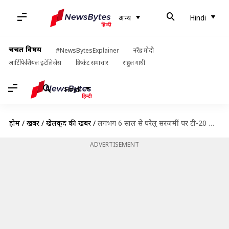
अन्य
Hindi
चर्चित विषय
#NewsBytesExplainer
नरेंद्र मोदी
आर्टिफिशियल इंटेलिजेंस
क्रिकेट समाचार
राहुल गांधी
Hindi
होम
/
खबरें
/
खेलकूद की खबरें
/
लगभग 6 साल से घरेलू सरजमीं पर टी-20 सीरीज नहीं हारी भारतीय क्रिकेट टीम, जानिए आंकड़े
ADVERTISEMENT