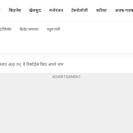
ा
बिज़नेस
खेलकूद
मनोरंजन
टेक्नोलॉजी
करियर
अजब-गज
ंटेलिजेंस
क्रिकेट समाचार
राहुल गांधी
बनाए 400 रन, ये रिकॉर्ड्स किए अपने नाम
ADVERTISEMENT