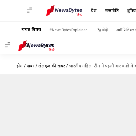
देश
राजनीति
दुनिय
चर्चित विषय
#NewsBytesExplainer
नरेंद्र मोदी
आर्टिफिशियल इ
Hindi
होम
/
खबरें
/
खेलकूद की खबरें
/
भारतीय महिला टीम ने पहली बार वनडे में 