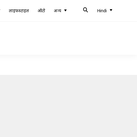
ब
लाइफस्टाइल
ऑटो
अन्य
Hindi