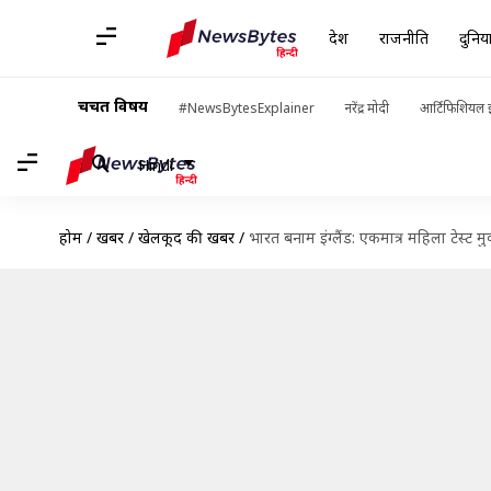
देश
राजनीति
दुनिय
चर्चित विषय
#NewsBytesExplainer
नरेंद्र मोदी
आर्टिफिशियल इ
Hindi
होम
/
खबरें
/
खेलकूद की खबरें
/
भारत बनाम इंग्लैंड: एकमात्र महिला टेस्ट मु