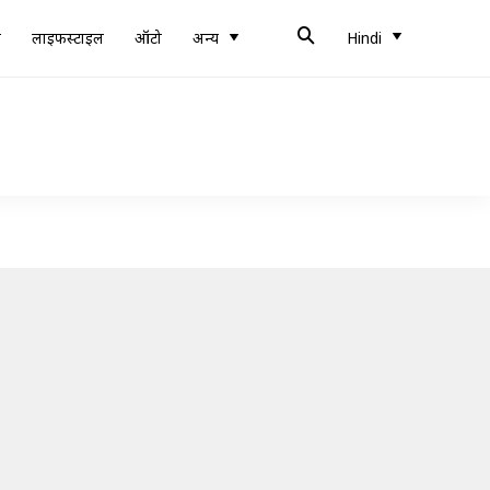
ब
लाइफस्टाइल
ऑटो
अन्य
Hindi