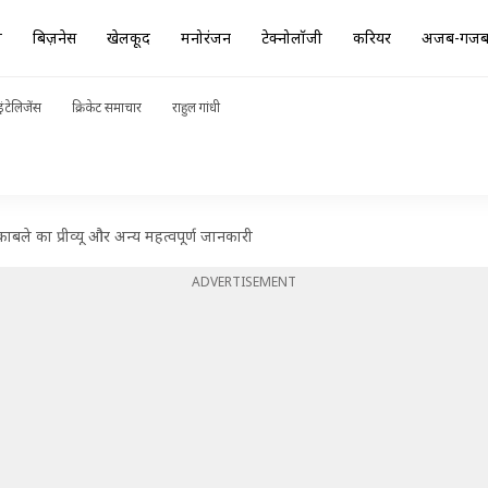
ा
बिज़नेस
खेलकूद
मनोरंजन
टेक्नोलॉजी
करियर
अजब-गज
ंटेलिजेंस
क्रिकेट समाचार
राहुल गांधी
काबले का प्रीव्यू और अन्य महत्वपूर्ण जानकारी
ADVERTISEMENT