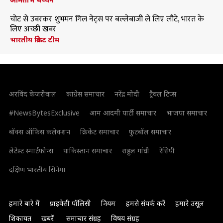
चोट से उबरकर शुभमन गिल नेट्स पर बल्लेबाजी ले लिए लौटे, भारत के
लिए अच्छी खबर
भारतीय क्रिकेट टीम
अरविंद केजरीवाल
कांग्रेस समाचार
नरेंद्र मोदी
ट्रैवल टिप्स
#NewsBytesExclusive
आम आदमी पार्टी समाचार
भाजपा समाचार
बॉक्स ऑफिस कलेक्शन
क्रिकेट समाचार
फुटबॉल समाचार
लेटेस्ट स्मार्टफोन्स
पाकिस्तान समाचार
राहुल गांधी
रेसिपी
दक्षिण भारतीय सिनेमा
हमारे बारे में
प्राइवेसी पॉलिसी
नियम
हमसे संपर्क करें
हमारे उसूल
शिकायत
खबरें
समाचार संग्रह
विषय संग्रह