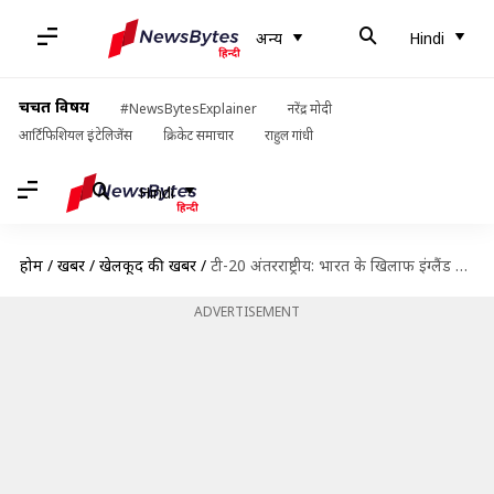
अन्य
Hindi
चर्चित विषय
#NewsBytesExplainer
नरेंद्र मोदी
आर्टिफिशियल इंटेलिजेंस
क्रिकेट समाचार
राहुल गांधी
Hindi
होम
/
खबरें
/
खेलकूद की खबरें
/
टी-20 अंतरराष्ट्रीय: भारत के खिलाफ इंग्लैंड के इन बल्लेबाजों ने बनाए हैं सबसे ज्यादा रन
ADVERTISEMENT