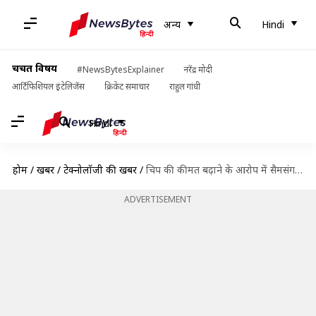
अन्य
Hindi
चर्चित विषय
#NewsBytesExplainer
नरेंद्र मोदी
आर्टिफिशियल इंटेलिजेंस
क्रिकेट समाचार
राहुल गांधी
Hindi
होम
/
खबरें
/
टेक्नोलॉजी की खबरें
/
चिप की कीमत बढ़ाने के आरोप में सैमसंग, माइक्रोन और SK हाइनिक्स पर मुकदमा
ADVERTISEMENT