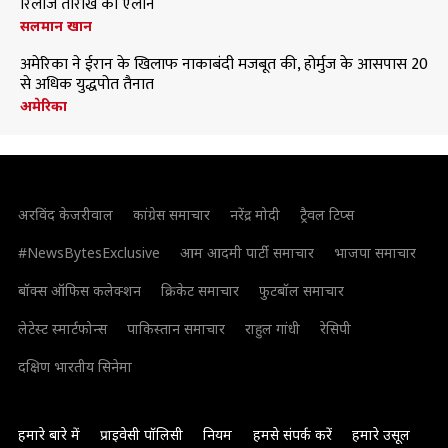
रिलीज तारीख का ऐलान
सलमान खान
अमेरिका ने ईरान के खिलाफ नाकाबंदी मजबूत की, होर्मुज के आसपास 20
से अधिक युद्धपोत तैनात
अमेरिका
अरविंद केजरीवाल
कांग्रेस समाचार
नरेंद्र मोदी
ट्रैवल टिप्स
#NewsBytesExclusive
आम आदमी पार्टी समाचार
भाजपा समाचार
बॉक्स ऑफिस कलेक्शन
क्रिकेट समाचार
फुटबॉल समाचार
लेटेस्ट स्मार्टफोन्स
पाकिस्तान समाचार
राहुल गांधी
रेसिपी
दक्षिण भारतीय सिनेमा
हमारे बारे में
प्राइवेसी पॉलिसी
नियम
हमसे संपर्क करें
हमारे उसूल