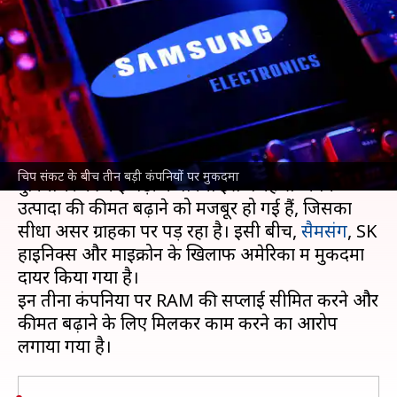
सैमसंग, माइक्रोन और SK हाइनिक्स
पर मुकदमा
लेखन
Jun 29, 2026
11:26 am
बिश्वजीत कुमार
क्या है खबर?
टेक सेक्टर इन दिनों मेमोरी चिप संकट से जूझ रहा है।
चिप संकट के बीच तीन बड़ी कंपनियों पर मुकदमा
दुनियाभर की कई बड़ी कंपनियां इस वजह से अपने
उत्पादों की कीमतें बढ़ाने को मजबूर हो गई हैं, जिसका
सीधा असर ग्राहकों पर पड़ रहा है। इसी बीच,
सैमसंग
, SK
हाइनिक्स और माइक्रोन के खिलाफ अमेरिका में मुकदमा
दायर किया गया है।
इन तीनों कंपनियों पर RAM की सप्लाई सीमित करने और
कीमतें बढ़ाने के लिए मिलकर काम करने का आरोप