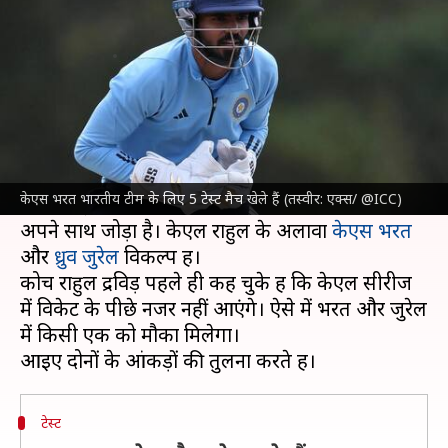
केएस भरत के आंकड़ों की तुलना
लेखन
Jan 23, 2024
08:03 pm
आदर्श कुमार
क्या है खबर?
आगामी 25 जनवरी से भारतीय टीम और इंग्लैंड क्रिकेट
टीम के बीच टेस्ट सीरीज खेली जानी है।
केएस भरत भारतीय टीम के लिए 5 टेस्ट मैच खेले हैं (तस्वीर: एक्स/ @ICC)
भारत ने इस सीरीज के लिए 3 विकेटकीपर बल्लेबाज को
अपने साथ जोड़ा है। केएल राहुल के अलावा
केएस भरत
और
ध्रुव जुरेल
विकल्प हैं।
कोच राहुल द्रविड़ पहले ही कह चुके हैं कि केएल सीरीज
में विकेट के पीछे नजर नहीं आएंगे। ऐसे में भरत और जुरेल
में किसी एक को मौका मिलेगा।
टेस्ट