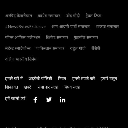
अरविंद केजरीवाल
कांग्रेस समाचार
नरेंद्र मोदी
ट्रैवल टिप्स
#NewsBytesExclusive
आम आदमी पार्टी समाचार
भाजपा समाचार
बॉक्स ऑफिस कलेक्शन
क्रिकेट समाचार
फुटबॉल समाचार
लेटेस्ट स्मार्टफोन्स
पाकिस्तान समाचार
राहुल गांधी
रेसिपी
दक्षिण भारतीय सिनेमा
हमारे बारे में
प्राइवेसी पॉलिसी
नियम
हमसे संपर्क करें
हमारे उसूल
शिकायत
खबरें
समाचार संग्रह
विषय संग्रह
हमें फॉलो करें