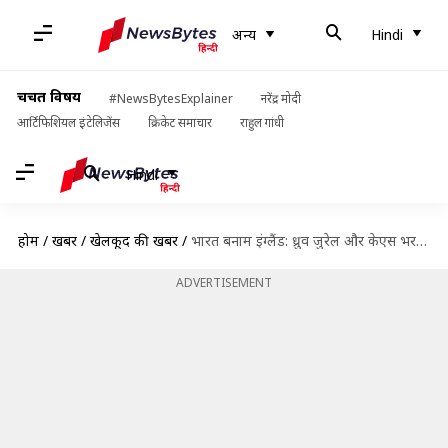
अन्य
Hindi
चर्चित विषय
#NewsBytesExplainer
नरेंद्र मोदी
आर्टिफिशियल इंटेलिजेंस
क्रिकेट समाचार
राहुल गांधी
Hindi
होम
/
खबरें
/
खेलकूद की खबरें
/
भारत बनाम इंग्लैंड: ध्रुव जुरेल और केएस भरत के आंकड़ों की तुलना
ADVERTISEMENT