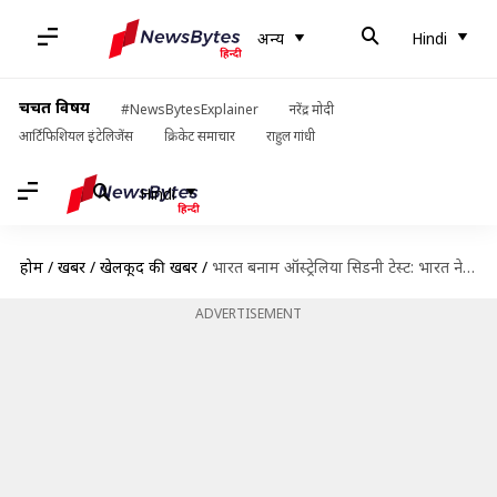
अन्य
Hindi
चर्चित विषय
#NewsBytesExplainer
नरेंद्र मोदी
आर्टिफिशियल इंटेलिजेंस
क्रिकेट समाचार
राहुल गांधी
Hindi
होम
/
खबरें
/
खेलकूद की खबरें
/
भारत बनाम ऑस्ट्रेलिया सिडनी टेस्ट: भारत ने बनाया विशाल स्कोर, जानिए दूसरे दिन के महत्वपूर्ण पल
ADVERTISEMENT