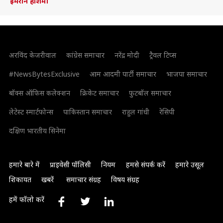
इमरान हाशमी
अरविंद केजरीवाल
कांग्रेस समाचार
नरेंद्र मोदी
ट्रैवल टिप्स
#NewsBytesExclusive
आम आदमी पार्टी समाचार
भाजपा समाचार
बॉक्स ऑफिस कलेक्शन
क्रिकेट समाचार
फुटबॉल समाचार
लेटेस्ट स्मार्टफोन्स
पाकिस्तान समाचार
राहुल गांधी
रेसिपी
दक्षिण भारतीय सिनेमा
हमारे बारे में
प्राइवेसी पॉलिसी
नियम
हमसे संपर्क करें
हमारे उसूल
शिकायत
खबरें
समाचार संग्रह
विषय संग्रह
हमें फॉलो करें