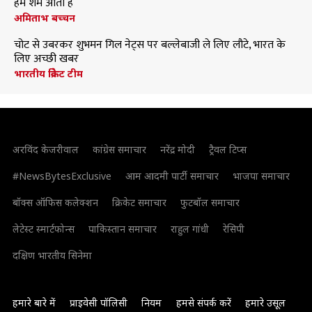
हमें शर्म आती है
अमिताभ बच्चन
चोट से उबरकर शुभमन गिल नेट्स पर बल्लेबाजी ले लिए लौटे, भारत के
लिए अच्छी खबर
भारतीय क्रिकेट टीम
अरविंद केजरीवाल
कांग्रेस समाचार
नरेंद्र मोदी
ट्रैवल टिप्स
#NewsBytesExclusive
आम आदमी पार्टी समाचार
भाजपा समाचार
बॉक्स ऑफिस कलेक्शन
क्रिकेट समाचार
फुटबॉल समाचार
लेटेस्ट स्मार्टफोन्स
पाकिस्तान समाचार
राहुल गांधी
रेसिपी
दक्षिण भारतीय सिनेमा
हमारे बारे में
प्राइवेसी पॉलिसी
नियम
हमसे संपर्क करें
हमारे उसूल