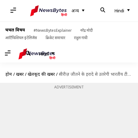
अन्य
Hindi
चर्चित विषय
#NewsBytesExplainer
नरेंद्र मोदी
आर्टिफिशियल इंटेलिजेंस
क्रिकेट समाचार
राहुल गांधी
Hindi
होम
/
खबरें
/
खेलकूद की खबरें
/
सीरीज़ जीतने के इरादे से उतरेगी भारतीय टीम, जानें संभावित प्लेइंग इलेवन और ड्रीम 11
ADVERTISEMENT