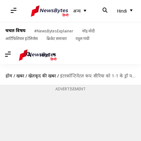
अन्य
Hindi
चर्चित विषय
#NewsBytesExplainer
नरेंद्र मोदी
आर्टिफिशियल इंटेलिजेंस
क्रिकेट समाचार
राहुल गांधी
Hindi
होम
/
खबरें
/
खेलकूद की खबरें
/
इंटरकॉन्टिनेंटल कप: सीरिया को 1-1 के ड्रॉ पर रोककर भारत ने की अपने अभियान की समाप्ति
ADVERTISEMENT