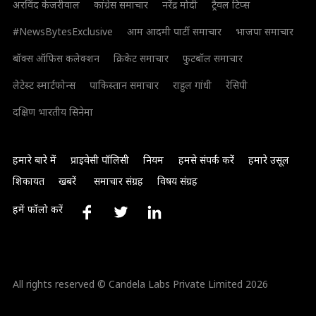
अरविंद केजरीवाल
कांग्रेस समाचार
नरेंद्र मोदी
ट्रैवल टिप्स
#NewsBytesExclusive
आम आदमी पार्टी समाचार
भाजपा समाचार
बॉक्स ऑफिस कलेक्शन
क्रिकेट समाचार
फुटबॉल समाचार
लेटेस्ट स्मार्टफोन्स
पाकिस्तान समाचार
राहुल गांधी
रेसिपी
दक्षिण भारतीय सिनेमा
हमारे बारे में
प्राइवेसी पॉलिसी
नियम
हमसे संपर्क करें
हमारे उसूल
शिकायत
खबरें
समाचार संग्रह
विषय संग्रह
हमें फॉलो करें
All rights reserved © Candela Labs Private Limited 2026