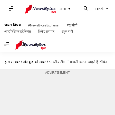
अन्य
Hindi
चर्चित विषय
#NewsBytesExplainer
नरेंद्र मोदी
आर्टिफिशियल इंटेलिजेंस
क्रिकेट समाचार
राहुल गांधी
Hindi
होम
/
खबरें
/
खेलकूद की खबरें
/
भारतीय टीम में वापसी करना चाहते हैं रॉबिन उथप्पा, एक और विश्व कप खेलने की उम्मीद
ADVERTISEMENT