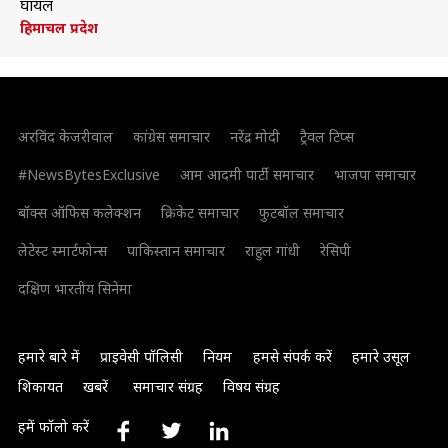
घायल
हिमाचल प्रदेश
अरविंद केजरीवाल
कांग्रेस समाचार
नरेंद्र मोदी
ट्रैवल टिप्स
#NewsBytesExclusive
आम आदमी पार्टी समाचार
भाजपा समाचार
बॉक्स ऑफिस कलेक्शन
क्रिकेट समाचार
फुटबॉल समाचार
लेटेस्ट स्मार्टफोन्स
पाकिस्तान समाचार
राहुल गांधी
रेसिपी
दक्षिण भारतीय सिनेमा
हमारे बारे में
प्राइवेसी पॉलिसी
नियम
हमसे संपर्क करें
हमारे उसूल
शिकायत
खबरें
समाचार संग्रह
विषय संग्रह
हमें फॉलो करें