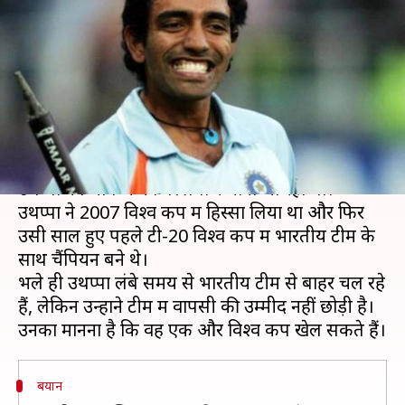
हैं रॉबिन उथप्पा, एक और विश्व कप
खेलने की उम्मीद
लेखन
Apr 07, 2020
04:26 pm
Neeraj Pandey
क्या है खबर?
2006 में भारत के लिए अपना डेब्यू करने वाले रॉबिन
उथप्पा को भविष्य का बल्लेबाज माना जा रहा था।
उथप्पा ने 2007 विश्व कप में हिस्सा लिया था और फिर
उसी साल हुए पहले टी-20 विश्व कप में भारतीय टीम के
साथ चैंपियन बने थे।
भले ही उथप्पा लंबे समय से भारतीय टीम से बाहर चल रहे
हैं, लेकिन उन्होंने टीम में वापसी की उम्मीद नहीं छोड़ी है।
बयान