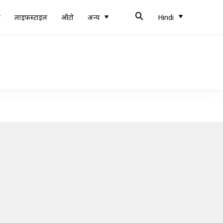
ब
लाइफस्टाइल
ऑटो
अन्य
Hindi