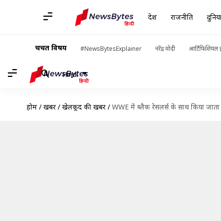
देश
राजनीति
दुनिय
चर्चित विषय
#NewsBytesExplainer
नरेंद्र मोदी
आर्टिफिशियल इ
Hindi
होम
/
खबरें
/
खेलकूद की खबरें
/
WWE में ब्लैक रेसलर्स के साथ किया जाता ह