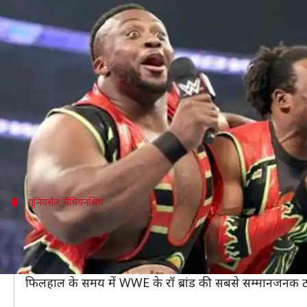
WWE में ब्लैक रेसलर्स के साथ किया जा
लेखन
Mar 07, 2019
04:41 pm
Neeraj Pandey
क्या है खबर?
WWE सबसे बड़ी रेसलिंग प्रमोशन है जहां हर रंग और हर उम्र क
हालांकि, थोड़ा करीब से नजर डालें तो फिर ऐसा प्रतीत होता
WWE चैंपियनशिप से लेकर रॉयल रंबल तक आपको ब्लैक सुप
यूनिवर्सल चैंपियनशिप
यूनिवर्सल चैंपियनशिप के लिए किसी ब्लैक सुपर
अगस्त 2016 में शुरु की गई WWE यूनिवर्सल चैंपियनशिप को ज़्
हालांकि, सबसे गौर करने वाली बात यह है कि इस टाइटल के लिए लड
फिलहाल के समय में WWE के रॉ ब्रांड की सबसे सम्मानजनक ट