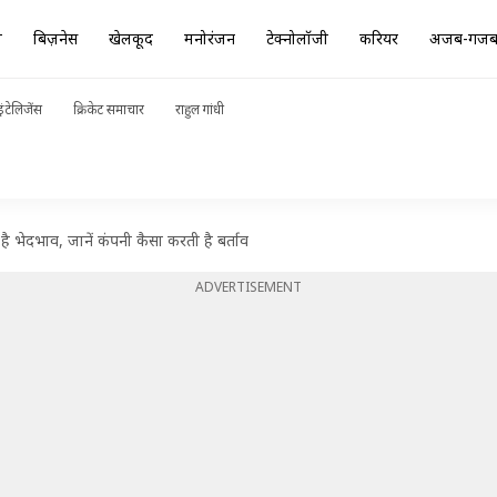
ा
बिज़नेस
खेलकूद
मनोरंजन
टेक्नोलॉजी
करियर
अजब-गज
ंटेलिजेंस
क्रिकेट समाचार
राहुल गांधी
ै भेदभाव, जानें कंपनी कैसा करती है बर्ताव
ADVERTISEMENT