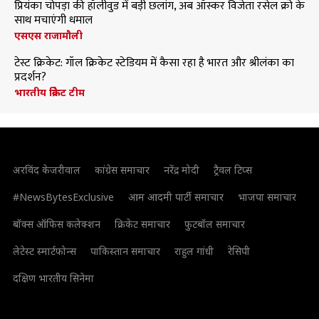
प्रियंका चोपड़ा की हॉलीवुड में बड़ी छलांग, अब ऑस्कर विजेता रसेल क्रो के
साथ मचाएंगी धमाल
एसएस राजामौली
टेस्ट क्रिकेट: गॉल क्रिकेट स्टेडियम में कैसा रहा है भारत और श्रीलंका का
प्रदर्शन?
भारतीय क्रिकेट टीम
अरविंद केजरीवाल
कांग्रेस समाचार
नरेंद्र मोदी
ट्रैवल टिप्स
#NewsBytesExclusive
आम आदमी पार्टी समाचार
भाजपा समाचार
बॉक्स ऑफिस कलेक्शन
क्रिकेट समाचार
फुटबॉल समाचार
लेटेस्ट स्मार्टफोन्स
पाकिस्तान समाचार
राहुल गांधी
रेसिपी
दक्षिण भारतीय सिनेमा