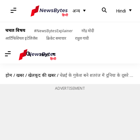
अन्य
Hindi
चर्चित विषय
#NewsBytesExplainer
नरेंद्र मोदी
आर्टिफिशियल इंटेलिजेंस
क्रिकेट समाचार
राहुल गांधी
Hindi
होम
/
खबरें
/
खेलकूद की खबरें
/
चेन्नई के गुकेश बने शतरंज में दुनिया के दूसरे सबसे कम उम्र के ग्रैंड मास्टर
ADVERTISEMENT