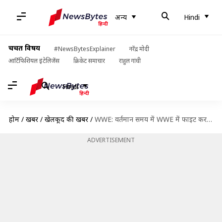
अन्य
Hindi
चर्चित विषय
#NewsBytesExplainer
नरेंद्र मोदी
आर्टिफिशियल इंटेलिजेंस
क्रिकेट समाचार
राहुल गांधी
Hindi
होम
/
खबरें
/
खेलकूद की खबरें
/
WWE: वर्तमान समय में WWE में फाइट कर रही सबसे कम उम्र की 5 महिला रेसलर्स
ADVERTISEMENT