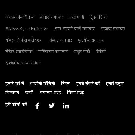
अरविंद केजरीवाल
कांग्रेस समाचार
नरेंद्र मोदी
ट्रैवल टिप्स
#NewsBytesExclusive
आम आदमी पार्टी समाचार
भाजपा समाचार
बॉक्स ऑफिस कलेक्शन
क्रिकेट समाचार
फुटबॉल समाचार
लेटेस्ट स्मार्टफोन्स
पाकिस्तान समाचार
राहुल गांधी
रेसिपी
दक्षिण भारतीय सिनेमा
हमारे बारे में
प्राइवेसी पॉलिसी
नियम
हमसे संपर्क करें
हमारे उसूल
शिकायत
खबरें
समाचार संग्रह
विषय संग्रह
हमें फॉलो करें