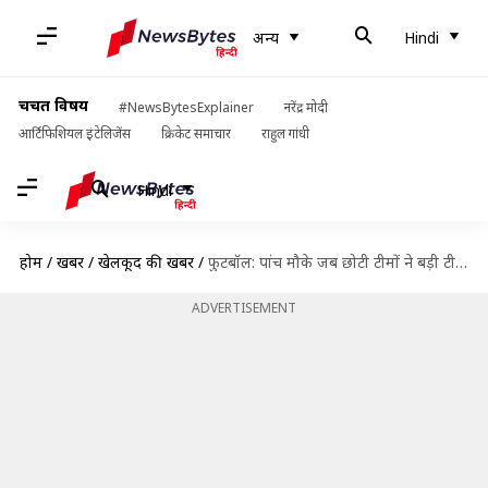
अन्य
Hindi
चर्चित विषय
#NewsBytesExplainer
नरेंद्र मोदी
आर्टिफिशियल इंटेलिजेंस
क्रिकेट समाचार
राहुल गांधी
Hindi
होम
/
खबरें
/
खेलकूद की खबरें
/
फुटबॉल: पांच मौके जब छोटी टीमों ने बड़ी टीमों को किसी टूर्नामेंट के फाइनल में हराया
ADVERTISEMENT