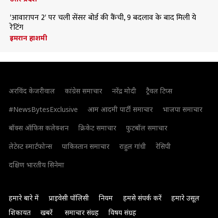
'आवारापन 2' पर चली सेंसर बोर्ड की कैंची, 9 बदलाव के बाद मिली ये
रेटिंग
इमरान हाशमी
अरविंद केजरीवाल
कांग्रेस समाचार
नरेंद्र मोदी
ट्रैवल टिप्स
#NewsBytesExclusive
आम आदमी पार्टी समाचार
भाजपा समाचार
बॉक्स ऑफिस कलेक्शन
क्रिकेट समाचार
फुटबॉल समाचार
लेटेस्ट स्मार्टफोन्स
पाकिस्तान समाचार
राहुल गांधी
रेसिपी
दक्षिण भारतीय सिनेमा
हमारे बारे में
प्राइवेसी पॉलिसी
नियम
हमसे संपर्क करें
हमारे उसूल
शिकायत
खबरें
समाचार संग्रह
विषय संग्रह