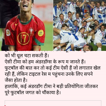
बड़ी टीमों को किसी टूर्नामेंट के
फाइनल में हराया
लेखन
Jan 10, 2020
04:10 pm
Neeraj Pandey
क्या है खबर?
हर खेल में कुछ ऐसी टीमें होती हैं जो दिखने तो कमजोर
होती हैं, लेकिन अपने दिन पर वे मजबूत से मजबूत टीम
को भी धूल चटा सकती हैं।
ऐसी टीमों को हम अंडरडॉग्स के रूप में जानते हैं।
फुटबॉल की बात करें तो कई टीमें ऐसी हैं जो लगातार खेल
रही हैं, लेकिन टाइटल रेस में पहुंचना उनके लिए सपने
जैसा होता है।
हालांकि, कई अंडरडॉग टीमों ने बड़ी प्रतियोगिता जीतकर