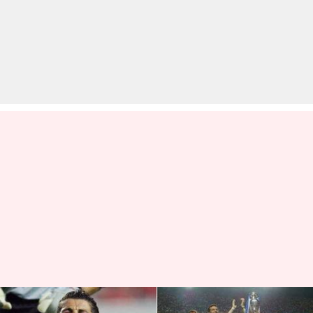
फुटबॉल: पांच मौके जब छोटी टीमों ने