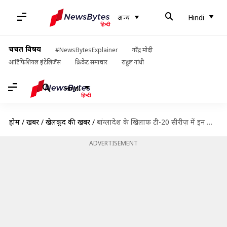
अन्य
Hindi
चर्चित विषय
#NewsBytesExplainer
नरेंद्र मोदी
आर्टिफिशियल इंटेलिजेंस
क्रिकेट समाचार
राहुल गांधी
Hindi
होम
/
खबरें
/
खेलकूद की खबरें
/
बांग्लादेश के खिलाफ टी-20 सीरीज़ में इन पांच भारतीय खिलाड़ियों पर होंगी निगाहें
ADVERTISEMENT