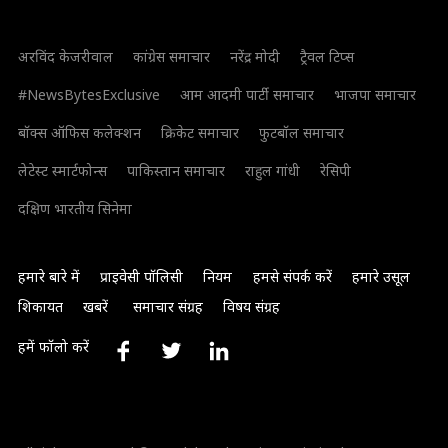
अरविंद केजरीवाल
कांग्रेस समाचार
नरेंद्र मोदी
ट्रैवल टिप्स
#NewsBytesExclusive
आम आदमी पार्टी समाचार
भाजपा समाचार
बॉक्स ऑफिस कलेक्शन
क्रिकेट समाचार
फुटबॉल समाचार
लेटेस्ट स्मार्टफोन्स
पाकिस्तान समाचार
राहुल गांधी
रेसिपी
दक्षिण भारतीय सिनेमा
हमारे बारे में
प्राइवेसी पॉलिसी
नियम
हमसे संपर्क करें
हमारे उसूल
शिकायत
खबरें
समाचार संग्रह
विषय संग्रह
हमें फॉलो करें