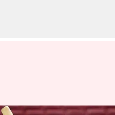
बांग्लादेश के खिलाफ टी-20 सीरीज़ में