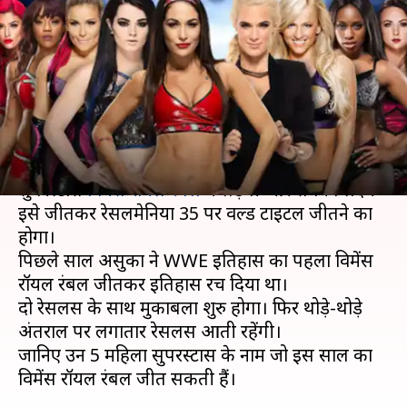
सुपरस्टार्स जीत सकती हैं इस बार
विमेंस रॉयल रंबल
लेखन
Jan 25, 2019
04:11 pm
Neeraj Pandey
क्या है खबर?
रविवार को स्मैकडाउन और रॉ से कुल मिलाकर 30 महिला
सुपरस्टार्स
विमेंस रॉयल रंबल
में लड़ेंगी और सबका लक्ष्य
इसे जीतकर रेसलमेनिया 35 पर वर्ल्ड टाइटल जीतने का
होगा।
पिछले साल असुका ने WWE इतिहास का पहला विमेंस
रॉयल रंबल जीतकर इतिहास रच दिया था।
दो रेसलर्स के साथ मुकाबला शुरु होगा। फिर थोड़े-थोड़े
अंतराल पर लगातार रेसलर्स आती रहेंगी।
जानिए उन 5 महिला सुपरस्टार्स के नाम जो इस साल का