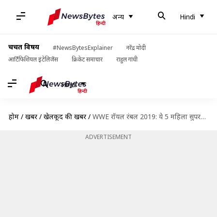
अन्य
Hindi
चर्चित विषय
#NewsBytesExplainer
नरेंद्र मोदी
आर्टिफिशियल इंटेलिजेंस
क्रिकेट समाचार
राहुल गांधी
Hindi
होम
/
खबरें
/
खेलकूद की खबरें
/
WWE रॉयल रंबल 2019: ये 5 महिला सुपरस्टार्स जीत सकती हैं इस बार विमेंस रॉयल रंबल
ADVERTISEMENT