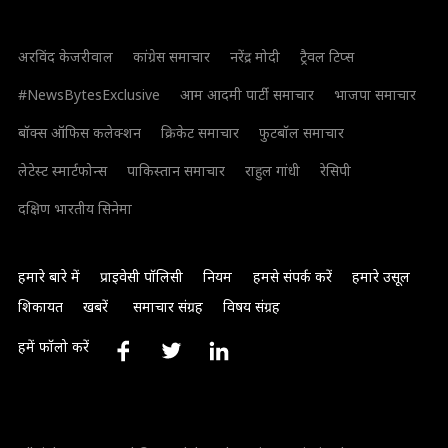
अरविंद केजरीवाल
कांग्रेस समाचार
नरेंद्र मोदी
ट्रैवल टिप्स
#NewsBytesExclusive
आम आदमी पार्टी समाचार
भाजपा समाचार
बॉक्स ऑफिस कलेक्शन
क्रिकेट समाचार
फुटबॉल समाचार
लेटेस्ट स्मार्टफोन्स
पाकिस्तान समाचार
राहुल गांधी
रेसिपी
दक्षिण भारतीय सिनेमा
हमारे बारे में
प्राइवेसी पॉलिसी
नियम
हमसे संपर्क करें
हमारे उसूल
शिकायत
खबरें
समाचार संग्रह
विषय संग्रह
हमें फॉलो करें