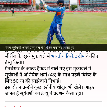
वैभव सूर्यवंशी ने अपने डेब्यू मैच में
कैसा किया प्रदर्शन?
लेखन
Jul 04, 2026
08:22 pm
भारत शर्मा
क्या है खबर?
15 वर्षीय युवा सलामी बल्लेबाज
वैभव सूर्यवंशी
ने शनिवार
वैभव सूर्यवंशी अपने डेब्यू मैच में 14 रन बनाकर आउट हुए
(5 जुलाई) को इंग्लैंड क्रिकेट टीम के खिलाफ टी-20
सीरीज के दूसरे मुकाबले में
भारतीय क्रिकेट टीम
के लिए
डेब्यू किया।
मैनचेस्टर के ओल्ड ट्रैफर्ड में खेले गए इस मुकाबले में
सूर्यवंशी ने अभिषेक शर्मा (43) के साथ पहले विकेट के
लिए 50 रन की साझेदारी निभाई।
इस दौरान उन्होंने कुछ दर्शनीय शॉट्स भी खेले। आइए