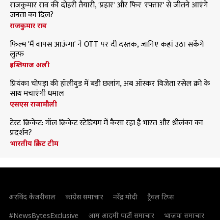
राजकुमार राव की दोहरी तैयारी, 'प्रहार' और फिर 'रफ्तार' से जीतने आएंगे
जनता का दिल?
राजकुमार राव
फिल्म 'मैं वापस आऊंगा' ने OTT पर दी दस्तक, जानिए कहां उठा सकेंगे
लुत्फ
इम्तियाज अली
प्रियंका चोपड़ा की हॉलीवुड में बड़ी छलांग, अब ऑस्कर विजेता रसेल क्रो के
साथ मचाएंगी धमाल
एसएस राजामौली
टेस्ट क्रिकेट: गॉल क्रिकेट स्टेडियम में कैसा रहा है भारत और श्रीलंका का
प्रदर्शन?
भारतीय क्रिकेट टीम
अरविंद केजरीवाल
कांग्रेस समाचार
नरेंद्र मोदी
ट्रैवल टिप्स
#NewsBytesExclusive
आम आदमी पार्टी समाचार
भाजपा समाचार