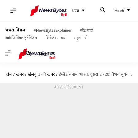
अन्य
Hindi
चर्चित विषय
#NewsBytesExplainer
नरेंद्र मोदी
आर्टिफिशियल इंटेलिजेंस
क्रिकेट समाचार
राहुल गांधी
Hindi
होम
/
खबरें
/
खेलकूद की खबरें
/
इंग्लैंड बनाम भारत, दूसरा टी-20: वैभव सूर्यवंशी ने अपने डेब्यू मैच में कैसा किया प्रदर्शन?
ADVERTISEMENT